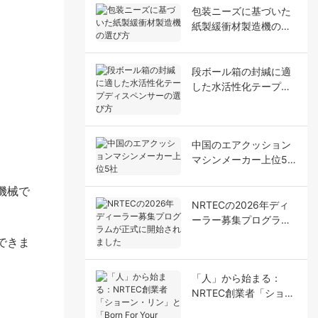
包装ニーズに基づいた
紙製緩衝材製造機の選
び方
段ボール箱の封緘に適
した水活性化テープデ
ィスペンサーの選び方
中国のエアクッション
マシンメーカー上位5
社
機械で
NRTECの2026年ディ
ーラー募集プログラム
が正式に開始されまし
できま
た
「人」から始まる：
NRTEC創業者「ショー
ン・リン」と「Born