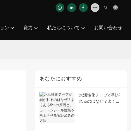
ョン
資力
私たちについて
お問い合わせ
あなたにおすすめ
水活性化テープが剥が
れるのはなぜ？よくあ
る5つの原因と、カー
トンシール性能を向上
させる実証済みの方法