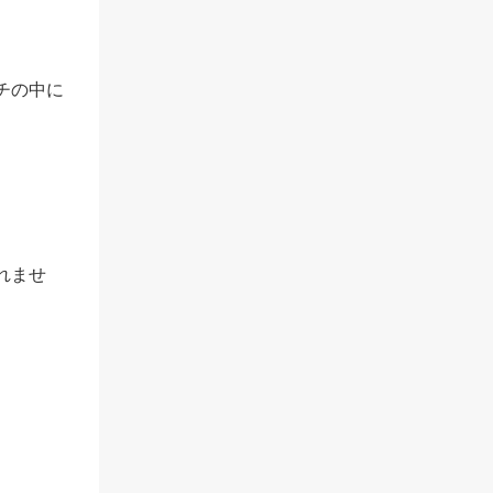
チの中に
れませ