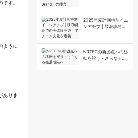
For Your Brand」の理
のです。
念
2025年度計画特別イニ
シアチブ | 鼓浪嶼島で
の実体験を通してチー
ム文化を定義
のように
NRTECの新拠点への移
転を祝う - さらなる発
展段階へ
がありま