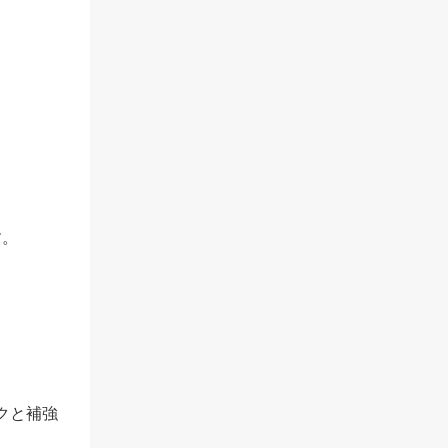
。
す。
、
クと補強