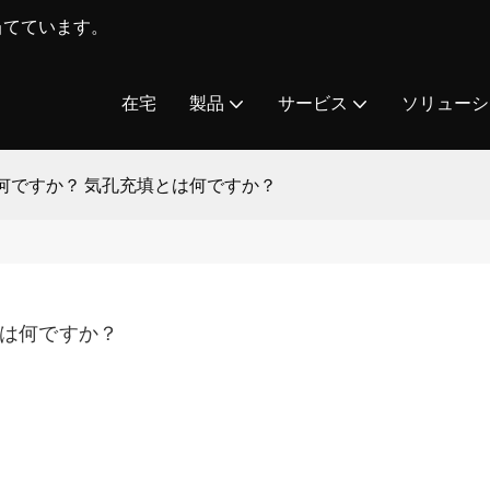
を当てています。
在宅
製品
サービス
ソリューシ
何ですか？ 気孔充填とは何ですか？
とは何ですか？