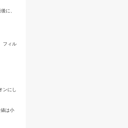
最後に、
、フィル
オンにし
定値は小