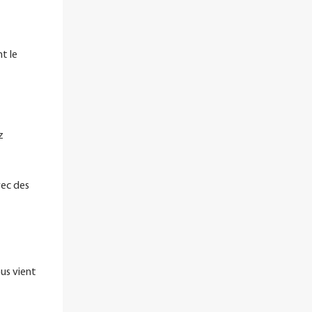
nt le
z
vec des
us vient