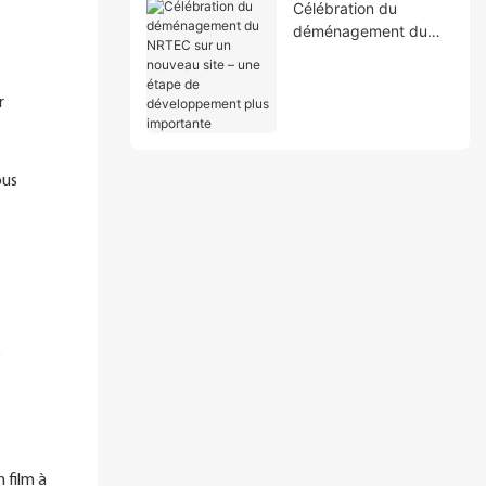
Célébration du
déménagement du
NRTEC sur un
nouveau site – une
étape de
r
développement plus
importante
ous
é
n film à