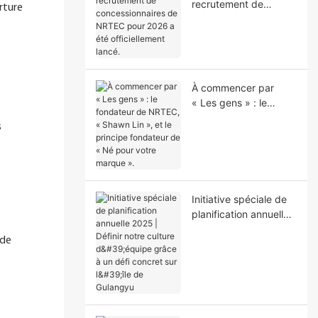
recrutement de
erture
concessionnaires de
NRTEC pour 2026 a
été officiellement
lancé.
À commencer par
« Les gens » : le
fondateur de NRTEC,
s
« Shawn Lin », et le
principe fondateur de
« Né pour votre
marque ».
Initiative spéciale de
planification annuelle
2025 | Définir notre
 de
culture d'équipe grâce
à un défi concret sur
l'île de Gulangyu