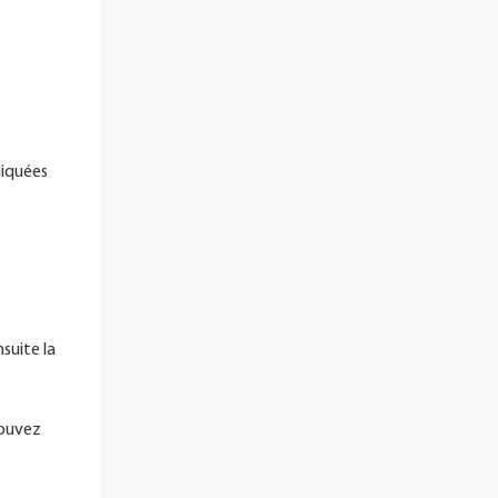
diquées
suite la
pouvez