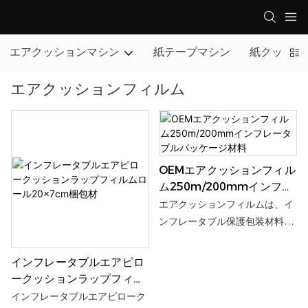
エアクッションマシン
紙テープマシン
紙クッショ
エアクッションフィルム
OEMエアクッションフィル
ム250m/200mmインフレ
ータブルパッケージ材料
エアクッションフィルムは、イ
ンフレータブル保護包装材料で
す。 エアクッションマシンのイ
ンフレータブルアクションの下
インフレータブルエアピロ
で、製品をすばやく充填、ラッ
ークッションラップフィル
プ、保護することができます。
ムロール20×7cm梱包材
インフレータブルエアピローク