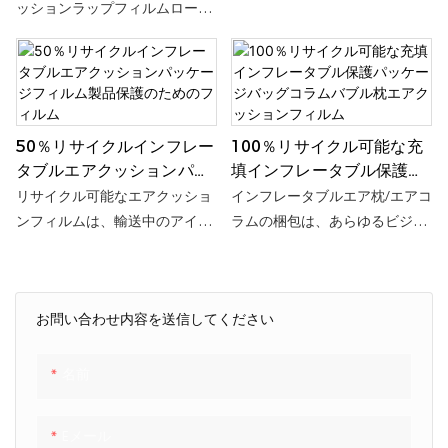
さらに、それがエアクッション
ッションラップフィルムロール
フィルムであろうとバブルフィ
は、高密度ポリエチレン
ルムであろうと、サイズとロゴ
（HDPE）製の堅牢で耐久性に優
をカスタマイズすることがで
れた多用途の包装ソリューショ
き、柔軟性と美しい外観で衝撃
ンです。エアクッション機を用
吸収を提供し、輸送の安全性を
いて迅速に膨張させ、優れた引
50％リサイクルインフレー
100％リサイクル可能な充
保護します。 エアクッションフ
張強度、耐薬品性、耐紫外線
タブルエアクッションパッ
填インフレータブル保護パ
ィルムのもう1つの特徴は、生
性、耐衝撃性を備えています。
ケージフィルム製品保護の
ッケージバッグコラムバブ
リサイクル可能なエアクッショ
インフレータブルエア枕/エアコ
分解性であることです。 従来の
ティアオフライン設計と耐衝撃
ためのフィルム
ル枕エアクッションフィル
ンフィルムは、輸送中のアイテ
ラムの梱包は、あらゆるビジネ
プラスチック、フォーム、ピー
性を備え、膨張後は99%の空気
ム
ムを保護し、エアクッションマ
スのパッケージングのニーズを
ナッツパッケージと比較して、
含有量で輸送中の損傷を防ぎま
シンで膨らませた後にそれらが
満たし、充填を無効にし、製品
エアクッションフィルムロール
す。様々な形状とサイズをご用
損傷するのを防ぐことができる
を迅速かつ便利に保護するよう
は環境により有益です。 さら
意しており、eコマース、倉
お問い合わせ内容を送信してください
包装材料です。 リサイクル可能
に設計されています。 その柔軟
に、エアクッションフィルムを
庫、物流などの業界で幅広く使
な材料は、使用後に追加の材料
な機能は、従来のボイドフィル
積み重ねて保管ラックに保管で
用されています。
廃棄の必要性を排除します。 こ
とクッションアプリケーション
名前
きます。これは簡単に撮影で
れらの枕は、郵送や移動に最適
の間のギャップを埋めます。 必
き、スペースを占有できませ
であり、貴重品や脆弱なアイテ
要に応じてボイドフィルを作成
ん。エアクッションフィルム
Eメール
ムを保護します。 環境的にだけ
し、ギャップを埋め、すべての