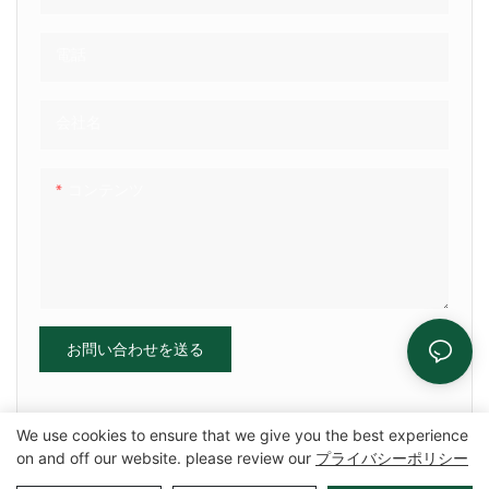
は、エアクッション枕とも呼ば
でなく、より多くのスペースを
ボックスにバブルラップの衝撃
れます。カートンのギャップ
節約します。 そして、彼らは再
吸収層を追加できます。 バブル
電話
は、パッケージ化されたアイテ
利用可能です。 写真が示すよう
ラップ（エアピロー/エアクッシ
ムの動き、衝突、押し出しを防
に：それらは非常にしっかりと
ョンチューブ）は、従来の輸送
ぎます。 パッケージのハイライ
会社名
並んでおり、各枕は穴があって
材料と比較して優れた保護を提
トは、エアクッションが
鎖でつながっているので、パッ
供し、ピーナッツとフォームと
ケージに必要な量を正確に切り
してスペースの一部を便利に保
コンテンツ
取ることができます
存できます。輸送中に製品を保
護するのに最適です。 空気で満
たされた梱包枕はリサイクルさ
れた製品であり、驚くべきボッ
クス化体験で顧客を感動させま
お問い合わせを送る
す
We use cookies to ensure that we give you the best experience
on and off our website. please review our
プライバシーポリシー
Copyright©2025 Zhangzhou Air Power Packaging Equipment Co.、