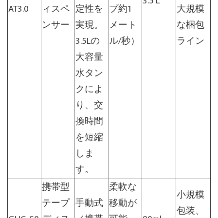
3.5 L
AT3.0
ィスペ
定性を
プ約1
大規模
ンサー
実現。
メート
な梱包
3.5Lの
ル/秒）
ライン
大容量
水タン
クによ
り、交
換時間
を短縮
しま
す。
携帯型
柔軟な
小規模
テープ
手動式
移動が
包装、