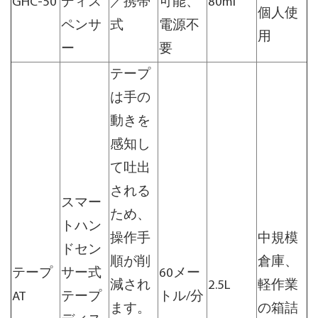
GHC-50
ディス
／携帯
可能、
80ml
個人使
ペンサ
式
電源不
用
ー
要
テープ
は手の
動きを
感知し
て吐出
される
スマー
ため、
トハン
操作手
中規模
ドセン
順が削
倉庫、
テープ
サー式
60メー
減され
2.5L
軽作業
AT
テープ
トル/分
ます。
の箱詰