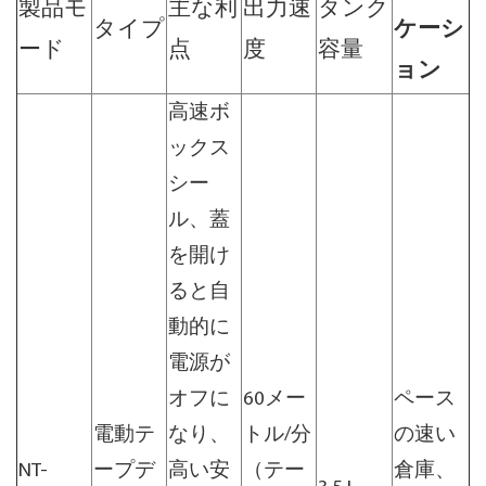
製品モ
主な利
出力速
タンク
タイプ
ケーシ
ード
点
度
容量
ョン
高速ボ
ックス
シー
ル、蓋
を開け
ると自
動的に
電源が
オフに
60メー
ペース
電動テ
なり、
トル/分
の速い
NT-
ープデ
高い安
（テー
倉庫、