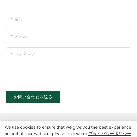
名前
メール
コンテンツ
お問い合わせを送る
We use cookies to ensure that we give you the best experience
on and off our website. please review our
プライバシーポリシー
Copyright©2025 Zhangzhou Air Power Packaging Equipment Co.、