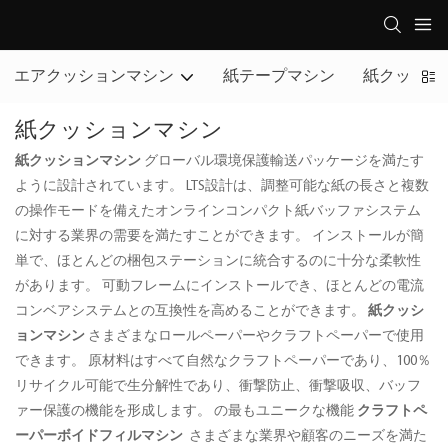
エアクッションマシン
紙テープマシン
紙クッショ
紙クッションマシン
紙クッションマシン
グローバル環境保護輸送パッケージを満たす
ように設計されています。 LTS設計は、調整可能な紙の長さと複数
の操作モードを備えたオンラインコンパクト紙バッファシステム
に対する業界の需要を満たすことができます。 インストールが簡
単で、ほとんどの梱包ステーションに統合するのに十分な柔軟性
があります。 可動フレームにインストールでき、ほとんどの電流
コンベアシステムとの互換性を高めることができます。
紙クッシ
ョンマシン
さまざまなロールペーパーやクラフトペーパーで使用
できます。 原材料はすべて自然なクラフトペーパーであり、100％
リサイクル可能で生分解性であり、衝撃防止、衝撃吸収、バッフ
ァー保護の機能を形成します。 の最もユニークな機能
クラフトペ
ーパーボイドフィルマシン
さまざまな業界や顧客のニーズを満た