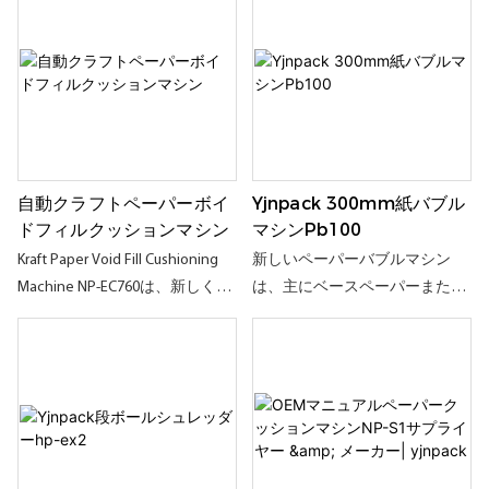
ングルまたはダブルレイヤーの
衝機システムは、高強度・連続
クラフトペーパーロールまたは
梱包シナリオ向けに設計された
ファンフォールドペーパーを使
統合ソリューションです。この
用することを選択できます。 二
システムは、頑丈で耐久性の高
重層のクラフト紙パッドは、単
いクラフト紙緩衝材を大量生産
一層のものよりも丈夫で耐久性
することができ、輸送中の製品
があり、アイテムを完全かつ直
に安定した信頼性の高い緩衝材
自動クラフトペーパーボイ
Yjnpack 300mm紙バブル
接包みます。 その高速で多機能
とサポートを提供します。大量
ドフィルクッションマシン
マシンPb100
的な使用により、それは多くの
の商品を取り扱う専門の荷送業
業界にとって賢明な選択になっ
Kraft Paper Void Fill Cushioning
新しいペーパーバブルマシン
者、物流センター、製造工場に
ています
Machine NP-EC760は、新しく開
は、主にベースペーパーまたは
とって理想的な選択肢です。
発されたものです。 幅広い用途
ロールペーパーから凹面コンベ
があります。 ニーズに応じて、
ックスパッケージングクッショ
クラフト紙のシングルまたはダ
ン材料の生産に使用される革新
ブルロールを使用して輸送され
的なパッケージングソリューシ
た製品を保護できるクラフトペ
ョンであり、従来のバブルフィ
ーパーパッドに処理できます。
リングの紙ベースの代替品で
全体的な構造設計は、タッチセ
す。 カートンの詰め物、ラッピ