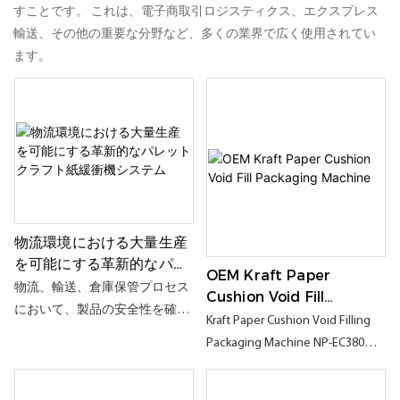
すことです。 これは、電子商取引ロジスティクス、エクスプレス
輸送、その他の重要な分野など、多くの業界で広く使用されてい
ます。
物流環境における大量生産
を可能にする革新的なパレ
OEM Kraft Paper
ットクラフト紙緩衝機シス
物流、輸送、倉庫保管プロセス
Cushion Void Fill
テム
において、製品の安全性を確保
Packaging Machine
Kraft Paper Cushion Void Filling
しつつ、梱包コストを削減し、
Packaging Machine NP-EC380
業務効率を向上させることは、
は、革新的で汎用性の高い紙包
常に企業にとって重要な課題で
装機です。 ニーズに応じて、シ
す。このパレットクラフト紙緩