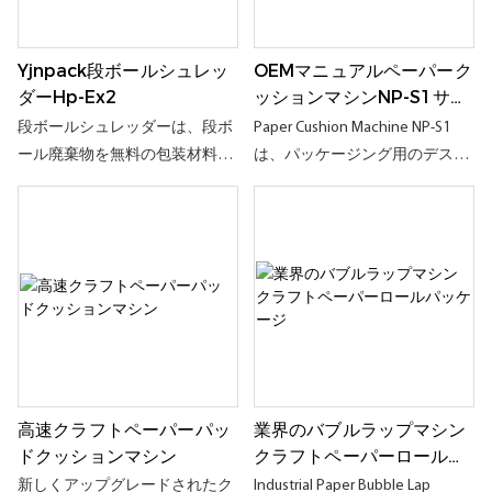
ンシティブでユーザーフレンド
ング、パディング、クッション
リーなディスプレイ、可動プー
に広く使用されています。表面
Yjnpack段ボールシュレッ
OEMマニュアルペーパーク
リー、内部のガラス窓の検出、
上の大きな気泡により、高度な
ダーhp-Ex2
ッションマシンNP-S1サプ
緊急停止ボタン、その他の外部
製品保護と効率的な材料の使用
ライヤー & メーカー|
デバイスインターフェイスな
を実現できます。 紙のバブルラ
段ボールシュレッダーは、段ボ
Paper Cushion Machine NP-S1
Yjnpack
ど、多くの業界にとって最適な
ップは、従来のプラスチックお
ール廃棄物を無料の包装材料に
は、パッケージング用のデスク
選択肢など、シンプルです。
よび泡パッケージを置き換える
リサイクルし、より小さなリサ
トップに固定できるマシンで
ために凹状の凸面を備えたクラ
イクル可能なボイド充填保護材
す。 構造は非常にシンプルで、
フト紙の泡を生成するために主
に変える方法です。 段ボールシ
クラフトの紙を引き出して引き
に使用される新しいタイプのパ
ュレッダーは全体として小さく
裂くだけです。それは、従来の
ッケージングソリューションで
て絶妙で、スペースを占有しま
プラスチックとフォームパッケ
あり、食品、フルーツパッケー
せん。 所有者は、適切なスケー
ージの持続可能な代替品です
ジ、毎日の缶詰、使いやすい使
ルを選択し、スイッチを回して
用に使用できます壊れた商品、
自動的に小さなピースに細断す
貴重品、大規模な工業用品な
る必要があります。 この自動化
高速クラフトペーパーパッ
業界のバブルラップマシン
ど、業界全体で多機能使用を達
されたプロセスでは、廃棄物の
ドクッションマシン
クラフトペーパーロールパ
成するための壊れた商品
廃棄物の量を細断することで廃
ッケージ
棄物を効果的に管理でき、処理
新しくアップグレードされたク
Industrial Paper Bubble Lap