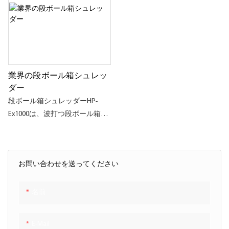
ほとんどの中小サイズのパッケ
なくさまざまな産業のニーズを
ージング会社にとって理想的な
満たすことができます。 また、
選択となりました。取り外し可
さまざまな中程度、大、小さな
能なプーリー*70m/min速度*ビ
脆弱なアイテムを包むことがで
ルトインカッター、高い安全性
き、カッターが装備されてお
業界の段ボール箱シュレッ
レベル
り、いつでも泡形のクラフト紙
ダー
の泡を生成します。
段ボール箱シュレッダーHP-
Ex1000は、波打つ段ボール箱を
耐久性のあるクッション性のあ
る保護パッケージ材に効果的に
細断できる革新的でユニークな
お問い合わせを送ってください
パッケージングマシンです。 倉
庫や物流センターで広く使用さ
れています。なぜなら、流通セ
名前
ンターや物流倉庫に荷物を配送
するときに高価な包装材料を購
E-Mail