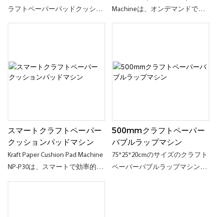
とリサイクルが簡単になりま
ラフトペーパーパッドクッショ
Machineは、オンデマンドでシ
す。ヨーロッパ、国内および産
ンマシンNP-P10は、105m/minで
ートバブルペーパーを生産でき
業用の両方。 最も長い切断幅は
充填、ラッピング、クッション
る、新しい自動化されたパッケ
320mmで、ストレージスペース
を備えた耐久性のある強力なク
ージングマシンです。 シンプル
を効果的に最適化し、リサイク
ラフトペーパーパッドにクラフ
な操作、メンテナンスが簡単、
ル作業を促進し、プラスチック
トファンフォールドペーパーを
生産能力が高いため、eコマー
材料の使用を減らすことができ
簡単かつ迅速に絞ることができ
ス、パッケージング、輸送業界
ます
ます。 それは主に箱に壊れやす
でうまく機能します。
く敏感なアイテムを埋めて保護
するために使用され、安全な配
スマートクラフトペーパー
500mmクラフトペーパー
達を確実にします
クッションパッドマシン
バブルラップマシン
Kraft Paper Cushion Pad Machine
75*25*20cmのサイズのクラフト
NP-P30は、スマートで効率的で
ペーパーバブルラップマシン
ユーザーフレンドリーな新しい
PB500は、幅500mmのクラフト
アップグレードされた紙クッシ
ファンフォールドペーパーまた
ョンマシンであり、ユニークな
はクラフトロールペーパーをカ
デザインと柔軟な操作を備えた
ットでき、紙に制限されること