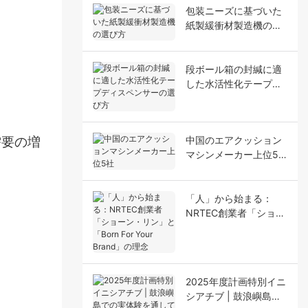
包装ニーズに基づいた
紙製緩衝材製造機の選
び方
段ボール箱の封緘に適
した水活性化テープデ
ィスペンサーの選び方
中国のエアクッション
需要の増
マシンメーカー上位5
社
「人」から始まる：
NRTEC創業者「ショー
ン・リン」と「Born
For Your Brand」の理
念
2025年度計画特別イニ
シアチブ | 鼓浪嶼島で