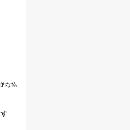
期的な協
ます