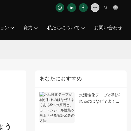
ョン
資力
私たちについて
お問い合わせ
あなたにおすすめ
水活性化テープが剥が
れるのはなぜ？よくあ
る5つの原因と、カー
トンシール性能を向上
させる実証済みの方法
ょう