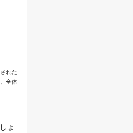
ズされた
上、全体
しょ