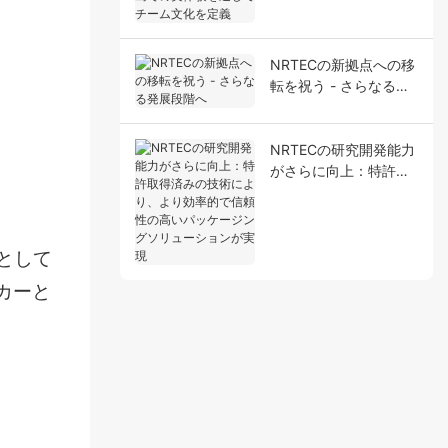
の実体験を通してチー
ム文化を定義
NRTECの新拠点への移
。
転を祝う - さらなる発
展段階へ
NRTECの研究開発能力
がさらに向上：特許取
得済みの技術により、
より効率的で信頼性の
高いパッケージングソ
リューションが実現
として
ーカーと