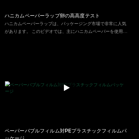
ハニカムペーパーラップ卵の高高度テスト
ハニカムペーパーラップは、パッケージング市場で非常に人気
があります。 このビデオでは、主にハニカムペーパーを使用し
て卵を詰め、高高度から落としてテストして、そのような卵の
389
ビュー
2023
07
17
包装が卵を壊させるかどうかを確認します。 実験の終わりに、
卵を壊すためにグラスを用意して結果の信ity性を確認しまし
た。ビデオの結果は、ハニカムペーパーに包まれた卵が高高度
から落とされた後もそのまま残っていることを示しています。
それで、ハニカムペーパーは、高地から落ちることによって卵
が粉砕されないようにするために、どのような特徴を抱えてい
ますか？
ペーパーバブルフィルム対PEプラスチックフィルムパ
ッケージ