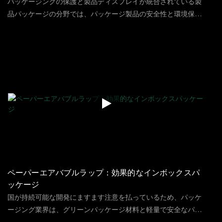
パッケージングの保護と製品ディスプレイが統合されている製
品パッケージの分野では、パッケージ製品の安全性と環境保護
がさまざまな企業によって追求された目標になりました。 サプ
82
ビュー
2023
09
01
ライチェーンと世界の貨物輸送環境と包装要件の複雑さと違い
により、さまざまな輸送包装環境に耐えることができる包装材
料の要件が高くなります。輸送環境でパッケージが大幅に落と
されたときにパッケージが無傷かどうかをシミュレートするた
めのテスト
ペーパーエアバブルラップ：効果的なインボックスパ
ッケージ
国が持続可能な開発にますます注意を払っているため、パッケ
ージング業界は、グリーンパッケージ材料と軽量で安全なパッ