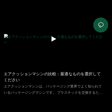
ケージングソリューションにももっと注意を払っています。 r
69
ビュー
2023
12
04
の継続的な革新と開発により&D、新しいパッケージングソリュ
ーションがパッケージ市場に登場しました - 紙のエアバブルフ
ィルム（紙のバブルマシンPB100によって形成されてバブルの
ようなプリーツマークを作成する）製品のクッション保護。 重
要な包装効果を提供するだけでなく、環境保護と物流効率の点
でも大きな利点があります
エアクッションマシンの比較：最適なものを選択して
ください
エアクッションマシンは、パッケージング業界でよく知られて
いるパッケージングマシンです。 プラスチックを交換するため
の材料を用意したい場合は、それを使用している必要がありま
133
ビュー
2023
08
07
す。ただし、パッケージング市場では、エアクッションマシン
には多くのオプションがあり、ビジネスニーズに応じて正確に