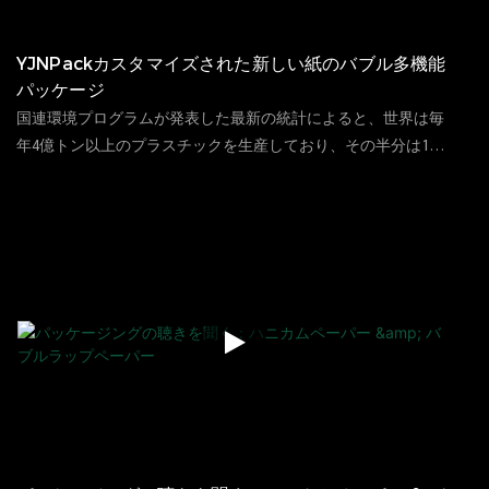
YJNPackカスタマイズされた新しい紙のバブル多機能
パッケージ
国連環境プログラムが発表した最新の統計によると、世界は毎
年4億トン以上のプラスチックを生産しており、その半分は1回
限りの使用のためだけです。 この割合のうち、10％未満がリサ
88
ビュー
2023
06
13
イクルされています。 1900万から2300万トンのプラスチックが
毎年湖、川、海に至ると推定されています。 完璧で環境に優し
いパッキングエクスペリエンスは、お客様の製品に対する第一
印象であり、次の注文を決定するための基礎です。 、壊れやす
いアイテムなど 紙のバブルマシンを使用して、バブル型の紙の
泡を自動的に生成できます。 特許取得済みのギア構造は、ベー
スペーパーまたはロールペーパーをエアペーパーバブルに転が
します