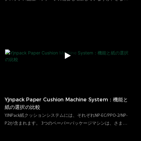
まなパッケージングと輸送の問題も発生します。これは、パッ
117
ビュー
2023
07
06
ケージングの耐久性と安全性が重要で重要な役割を果たしてい
ることを反映しています。長距離の高速輸送中にさまざまな衝
突や輸送の状況に遭遇するため、多くの場合、損傷したエクス
プレスパッケージと損傷したパッケージのケースがあります。
それで、私たちは本日、パッケージドロップテストを行いまし
た。十分に詰め込まれた配送ディスペンサーが1メートルの高
さから何度も落とされるとどうなりますか？これは正確で興味
深いパッケージングテストであり、高速輸送の分野における環
境に優しい安全な包装製品の重要性を示しています
Yjnpack Paper Cushion Machine System：機能と
紙の選択の比較
YJNPack紙クッションシステムには、それぞれNP-EC/PPO-2/NP-
P2が含まれます。 3つのペーパーパッケージマシンは、さまざ
まなシナリオに適しており、それぞれに独自の違いと利点があ
161
ビュー
2023
11
07
ります。 しかし、これら3つのマシンの具体的な違いは何です