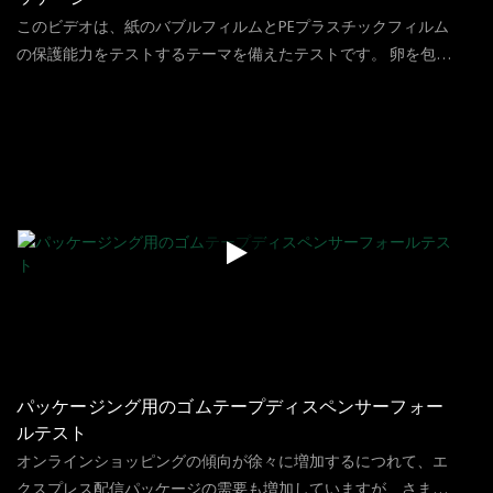
このビデオは、紙のバブルフィルムとPEプラスチックフィルム
の保護能力をテストするテーマを備えたテストです。 卵を包装
して、卵が壊れるかどうかを確認するために高い場所から落と
144
ビュー
2023
11
17
されました。ペーパーバブルフィルムは、クラフト紙を使用し
てバブル型のエアクッションフィルムを生産する紙のバブルラ
ップマシンです。 今日のテーマには、PEプラスチックフィルム
とペーパーバブルフィルム（80GSM、175GSM）の3つの素材が
含まれています。
パッケージング用のゴムテープディスペンサーフォー
ルテスト
オンラインショッピングの傾向が徐々に増加するにつれて、エ
クスプレス配信パッケージの需要も増加していますが、さまざ