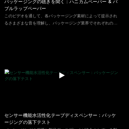
パッケージングの聴きを聞く：ハニカムペーパー & バ
ブルラップペーパー
このビデオを通して、各パッケージング素材によって提示され
るさまざまな音を理解し、パッケージング業界でそれぞれの重
要な役割を示すことができます。 たとえば、ハニカムペーパ
134
ビュー
2023
09
18
ー、バブルペーパー、クラフトペーパーパッドの音は明らかに
異なり、その機能も異なります。 もちろん、各パッケージ材料
は独自の特性を提示します。これは、さまざまなパッケージン
グの使用にも関連しています。
センサー機能水活性化テープディスペンサー：パッケ
ージングの落下テスト