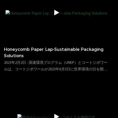
ービスを顧客に提供します
Honeycomb Paper Lap-Sustainable Packaging
Solutions
2023年2月2日 - 国連環境プログラム（UNEP）とコートジボワー
ルは、コートジボワールが2023年6月5日に世界環境の日を開催
することを発表しました。コート・ダイボアールの環境大臣と
85
ビュー
2023
06
28
持続可能な開発は、「プラスチック汚染大惨事はすべてのコミ
ュニティに影響を与える脅威である目に見えるものです。コー
ト・ダイボアールは2014年以来ビニール袋を禁止し、再利用可
能なパッケージを促進しています。国連環境プログラムのプレ
スリリースから