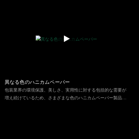
か？以下では、3つのマシンの機能、紙の選択、および該当す
る範囲を比較します。クラフトペーパーパッケージを使用して
従来のプラスチックとフォームパッケージを置き換え、グリー
ンで持続可能なパッケージング環境を提供できます
異なる色のハニカムペーパー
包装業界の環境保護、美しさ、実用性に対する包括的な需要が
増え続けているため、さまざまな色のハニカムペーパー製品の
ユニークなシリーズを発売しました。 この製品は、
121
ビュー
2024
04
26
Honeycomb Paperの固有の環境保護、軽さ、優れたクッション
性のパフォーマンスを継承するだけでなく、大胆な色のイノベ
ーションを作成して、多様なシナリオでパッケージングのニー
ズを満たすためのパーソナライズされたカスタマイズされたサ