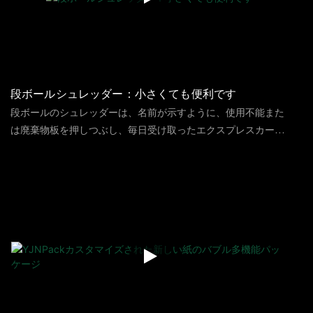
段ボールシュレッダー：小さくても便利です
段ボールのシュレッダーは、名前が示すように、使用不能また
は廃棄物板を押しつぶし、毎日受け取ったエクスプレスカート
ンなどを再利用して、いくつかの産業用アクセサリー、大規模
116
ビュー
2023
10
19
または重機、機器などのパッケージングフィラーに変えるため
に粉砕します。 倉庫と物流、毎日の家庭、eコマース、その他
の産業で一般的に使用されています。たぶん、あなたはそれを
使用する方法を知りたいと思うでしょうが、なぜ人々がそれを
好むのかを知りたいと思うでしょう