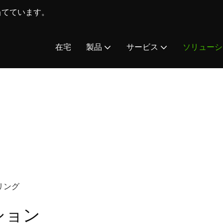
を当てています。
在宅
製品
サービス
ソリューシ
リング
ション