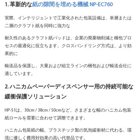
1. 革新的な
紙の隙間を埋める機械 NP-EC760
実際、インテリジェントで工業化された包装設備は、単層または
二層のクラフト紙を同時に強力な
耐久性のあるクラフト紙パッドは、企業の廃棄物削減と梱包プロ
セスの最適化に役立ちます。クロスバンドリング方式は、より効
果的に
輸送品を保護し、大量および組立ラインの梱包および輸送会社に
適しています。
2. ハニカムペーパーディスペンサー用の持続可能な
緩衝保護ソリューション
HP-S1は、30cm / 38cm / 50cmなど、さまざまな幅のハニカム包装
紙ロールを需要に合わせて調整できます。
ハニカム包装紙の幅。プラスチック製の気泡緩衝材に代わる、環
境に優しく費用対効果の高い代替品です。