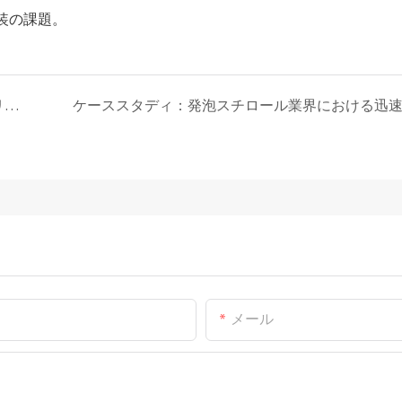
装の課題。
レビュー：#PropakAsir における自動梱包ソリューションの旅
メール