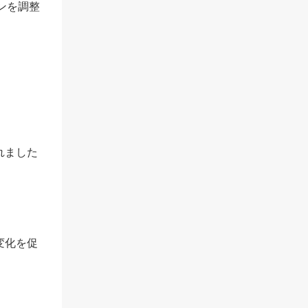
ンを調整
れました
変化を促