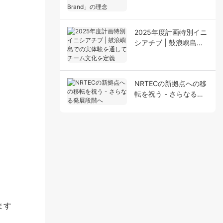
For Your Brand」の理
念
2025年度計画特別イニ
シアチブ | 鼓浪嶼島で
の実体験を通してチー
ム文化を定義
NRTECの新拠点への移
転を祝う - さらなる発
展段階へ
ます