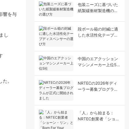
包装ニーズに基づいた
紙製緩衝材製造機の選
影響を与
び方
段ボール箱の封緘に適
した水活性化テープデ
まし
ィスペンサーの選び方
す
中国のエアクッション
マシンメーカー上位5
社
した。
NRTECの2026年ディ
ーラー募集プログラム
が正式に開始されまし
た
「人」から始まる：
NRTEC創業者「ショー
ン・リン」と「Born