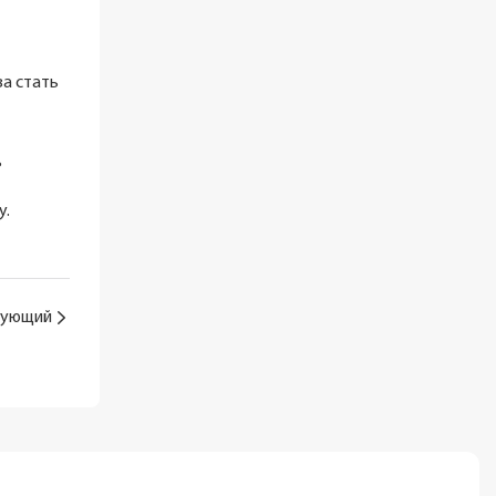
а стать
ь
у.
дующий