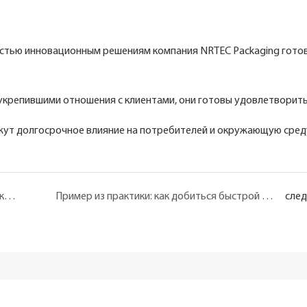
остью инновационным решениям компания NRTEC Packaging готов
укрепившими отношения с клиентами, они готовы удовлетворит
жут долгосрочное влияние на потребителей и окружающую сред
Обзор: История автоматизированных упаковочных решений в #PropakAsir
Пример из практики: как добиться быстрой переработки в пенопластовой промышленности
сле