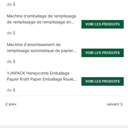
de
$
environnements logistiques
Machine d'emballage de remplissage
de remplissage de remplissage en
VOIR LES PRODUITS
papier Kraft OEM
de
$
Machine d'amortissement de
remplissage automatique de papier
VOIR LES PRODUITS
kraft automatique
de
$
YJNPACK Honeycomb Emballage
Papier Kraft Paper Emballage Rouleau
VOIR LES PRODUITS
de remplissage
de
$
prev
suivant