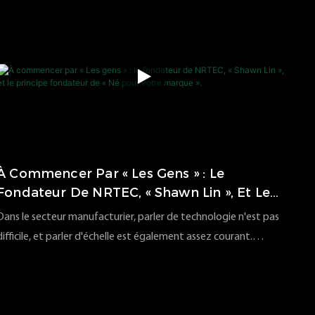
d'emballage, améliorant ainsi votre efficacité et garantissant un
scellage sécurisé des cartons.
À Commencer Par « Les Gens » : Le
Fondateur De NRTEC, « Shawn Lin », Et Le
Principe Fondateur De « Né Pour Votre
Dans le secteur manufacturier, parler de technologie n'est pas
Marque ».
difficile, et parler d'échelle est également assez courant.
Cependant, ce qui détermine véritablement le succès d'une
102
vues
2026
01
13
entreprise, ce sont souvent les valeurs de son fondateur. Chez
NRTEC, cette valeur est clairement inscrite dans notre vision