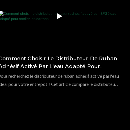
Comment Choisir Le Distributeur De Ruban
Adhésif Activé Par L'eau Adapté Pour
Sceller Les Cartons
Vous recherchez le distributeur de ruban adhésif activé par l'eau
idéal pour votre entrepôt ? Cet article compare le distributeur
de ruban adhésif électrique NT-AT3.0, le distributeur de ruban
111
vues
2026
05
12
adhésif intelligent à détection de main et le distributeur de
ruban adhésif portatif afin de vous aider à choisir l'équipement
de scellage de cartons le plus adapté à votre capacité de
production, à votre facilité d'utilisation et à vos scénarios