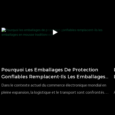
également un renforcement de notre marque et une
augmentation de la taille de nos équipes.
Pourquoi Les Emballages De Protection
Gonflables Remplacent-Ils Les Emballages
En Mousse Traditionnels ?
Dans le contexte actuel du commerce électronique mondial en
pleine expansion, la logistique et le transport sont confrontés à
des défis sans précédent : taux de dommages, coûts
158
vues
2025
11
17
d’emballage, réglementations environnementales et pressions
sur les entrepôts. Ces facteurs incitent de plus en plus