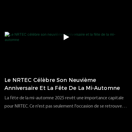
divisé toute l'équipe en quatre petits groupes et nous nous
sommes rendus sur l'île de Gulangyu à Xiamen pour mener une
activité de planification annuelle intégrant défis, collaboration,
créativité et exécution. Il ne s'agissait pas simplement d'un
exercice de cohésion d'équipe, mais d'une véritable application
pratique de notre culture d'entreprise et de nos valeurs
d'équipe.
Le NRTEC Célèbre Son Neuvième
Anniversaire Et La Fête De La Mi-Automne
La fête de la mi-automne 2025 revêt une importance capitale
pour NRTEC. Ce n'est pas seulement l'occasion de se retrouver
en famille, mais aussi une étape importante du neuvième
135
vues
2025
09
30
anniversaire de l'entreprise.