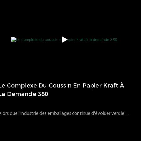
investissons dans la recherche et le développement afin d'offrir
à nos clients du monde entier des équipements d'emballage
plus performants, plus fiables et plus compétitifs. Récemment,
notre équipe de recherche et développement a réalisé une
avancée majeure : l’obtention de brevets d’invention nationaux
pour deux technologies clés. Ceci témoigne de la forte capacité
d’innovation et du leadership de NRTEC dans le secteur des
machines d’emballage.
Le Complexe Du Coussin En Papier Kraft À
La Demande 380
Alors que l'industrie des emballages continue d'évoluer vers le
vert et l'efficacité élevée, comment réduire les coûts et
260
vues
2025
07
18
améliorer l'efficacité sans sacrifier l'amorti et les performances
de protection sont devenues un défi de base auxquels sont