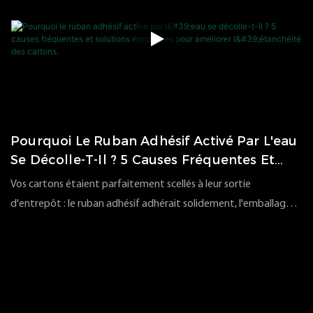
Pourquoi Le Ruban Adhésif Activé Par L'eau
Se Décolle-T-Il ? 5 Causes Fréquentes Et
Solutions Éprouvées Pour Améliorer
Vos cartons étaient parfaitement scellés à leur sortie
L'étanchéité Des Cartons.
d'entrepôt : le ruban adhésif adhérait solidement, l'emballage a
passé le contrôle qualité et l'envoi a été expédié. Pourtant, à la
98
vues
2026
06
22
livraison, quelques jours plus tard, les bords du ruban adhésif se
décollaient, les coins se recourbaient ou les rabats étaient
partiellement ouverts. Pour les responsables d'entrepôt, les
distributeurs d'emballages et le personnel de préparation de