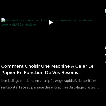
Comment Choisir Une Machine À Caler Le
Papier En Fonction De Vos Besoins
D'emballage
L'emballage moderne en entrepôt exige rapidité, durabilité et
rentabilité. Face au passage des entreprises du calage plastique
au papier recyclable, le choix de la machine de calage papier
84
vues
2026
06
01
adaptée est devenu une décision opérationnelle cruciale. Trop