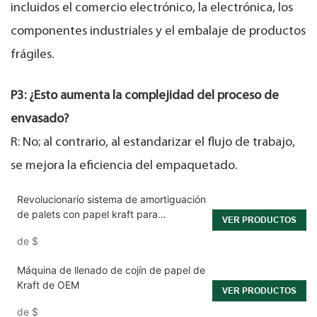
incluidos el comercio electrónico, la electrónica, los
componentes industriales y el embalaje de productos
frágiles.
P3: ¿Esto aumenta la complejidad del proceso de
envasado?
R: No; al contrario, al estandarizar el flujo de trabajo,
se mejora la eficiencia del empaquetado.
Revolucionario sistema de amortiguación
de palets con papel kraft para
VER PRODUCTOS
producción en masa en entornos
de
$
logísticos.
Máquina de llenado de cojín de papel de
Kraft de OEM
VER PRODUCTOS
de
$