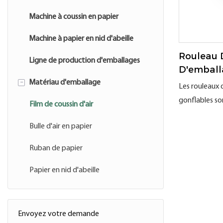
Machine à coussin en papier
Machine à papier en nid d'abeille
Rouleau 
Ligne de production d'emballages
D'emball
-
Coussin G
Matériau d'emballage
Les rouleaux d
7 Cm
gonflables so
Film de coussin d'air
d'emballage r
Bulle d'air en papier
polyvalente. 
polyéthylène
Ruban de papier
(PEHD), ils s
Papier en nid d'abeille
à l'aide d'une
d'air. Ils offr
résistance à l
produits chim
Envoyez votre demande