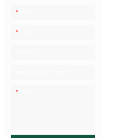
chocs. Dotés 
prédécoupe et
Nom
chocs, et con
après gonflag
E-Mail
pour préveni
pendant le tr
Téléphone
en différentes 
sont largement
commerce éle
Nom De L&#39;entreprise
l'entreposage,
d'autres secte
Teneur