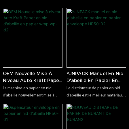
OEM Nouvelle Mise À
YJNPACK Manuel En Nid
Niveau Auto Kraft Paper
D'abeille En Papier En
En Nid D'abeille En
Papier Enveloppe HP50-
La machine en papier en nid
Le distributeur de papier en nid
Papier Wrap Wp-D2
02
d'abeille nouvellement mise à
d'abeille est le meilleur matériau
niveau adopte des performances
de remplissage pour le transport
légères et simples et économise
de boîtes. La chose la plus
de nombreuses étapes sur la base
importante dans le processus de
d'origine. Cette machine en
transport est de protéger les