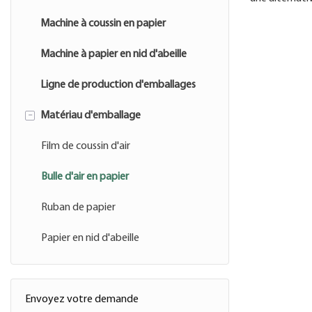
respectueuse
Machine à coussin en papier
aux bulles en 
Machine à papier en nid d'abeille
traditionnell
quantitative 
Ligne de production d'emballages
en fonction d
-
Matériau d'emballage
en papier, et
également cho
Film de coussin d'air
machine à bul
vos besoins. 
Bulle d'air en papier
également ac
Ruban de papier
du papier en 
qui peut réd
Papier en nid d'abeille
coûts et d'e
Envoyez votre demande