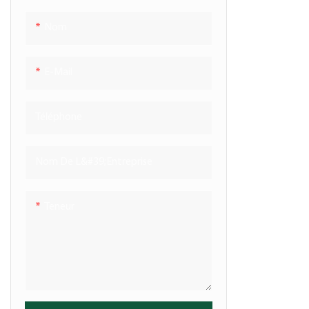
Nom
E-Mail
Téléphone
Nom De L&#39;entreprise
Teneur