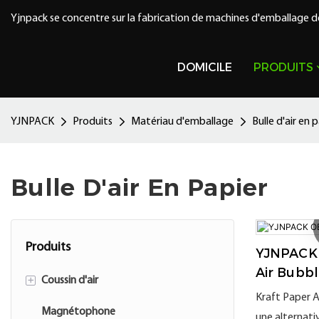
Yjnpack se concentre sur la fabrication de machines d'emballage d
DOMICILE
PRODUITS
YJNPACK
Produits
Matériau d'emballage
Bulle d'air en 
Bulle D'air En Papier
Produits
YJNPACK
Air Bubb
+
Coussin d'air
Kraft Paper A
Magnétophone
Accessoire de coussin d'air
une alternati