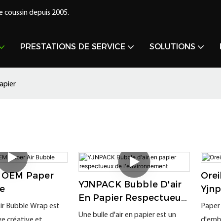
e coussin depuis 2005.
PRESTATIONS DE SERVICE
SOLUTIONS
papier
 OEM Paper
Orei
YJNPACK Bubble D'air
le
Yjn
En Papier Respectueux
ir Bubble Wrap est
Paper 
De L'environnement
Une bulle d'air en papier est un
ve créative et
d'emba