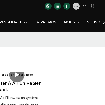
RESSOURCES
À PROPOS DE NOUS
NOUS CO
ller À Air En Papier
pack
Air Pillow, est un système
llage qui utilise du papier