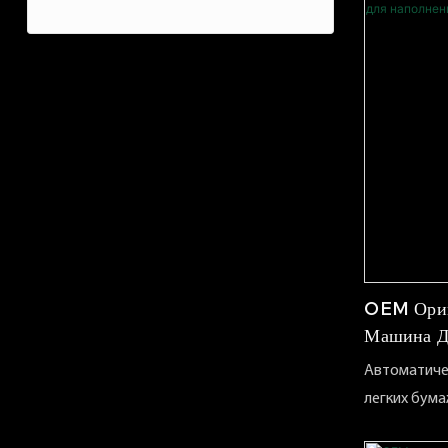
розетки бу
измельченн
состоит в то
производить
качестве лу
перфоратор
точки зрени
скорость 3,
является н
непрерывно
работы в л
функция ра
время работ
есть регул
жел
OEM Ориг
Машина Д
Из Крафт
Автоматиче
легких бум
удобная и 