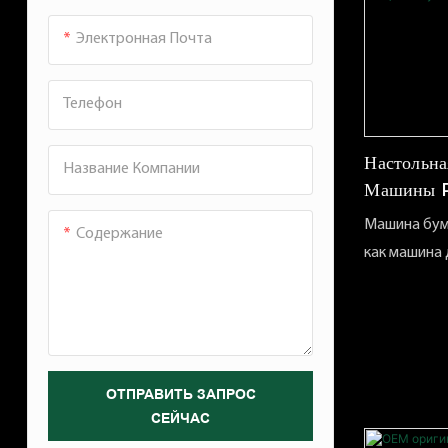
Сотовая бумага
измельчени
другого кар
Электронная Почта
толстая кар
бумага A4, 
Телефон
Полем Толщ
выбрана в п
Настольна
Название Компании
пределах 3
Машины P
использова
Машина бум
разбить бе
Содержание
как машина
поддержива
бумаги. Его
того, карто
заключается
преобразов
-бумага све
Эти малень
крафт -бум
перфоратор
буфером че
ОТПРАВИТЬ ЗАПРОС
малого бизн
СЕЙЧАС
Оригинальн
До 12 движ