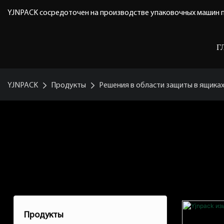
YJNPACK сосредоточен на производстве упаковочных машин п
Г
YJNPACK
Продукты
Решения в области защиты в ящика
Бумага Пустого Заполнения
Продукты