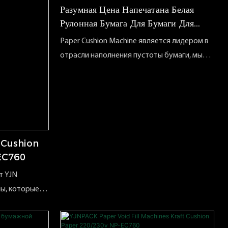
Разумная Цена Напечатана Белая
Рулонная Бумага Для Бумаги Для
Бумаги
Paper Cushion Machine является лидером в
отрасли наполнения пустоты бумаги, мы
предоставляем инновационные и
устойчивые упаковочные материалы. Наша
линейка системы заполнения бумаги
включает в себя различные машины для
бумажных упаковок и рулон с крафт
-бумагой и многое другое, чтобы помочь
 Cushion
оптимизировать процесс упаковки и
-EC760
обеспечить оптимальную защиту продукта
т YJN
мы, которые
 упаковочный
ения от