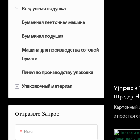
+
Воздушная подушка
Бумажная ленточная машина
Вз воздуха аксессуар
Бумажная подушка
Машина для производства сотовой
бумаги
Линия по производству упаковки
+
Упаковочный материал
Yjnpack 
Шредер H
Воздушная подушка
Картонный и
Отправьте Запрос
Бумажный воздушный пузырь
и простая о
подходит д
Бумажная лента
Имя
использован