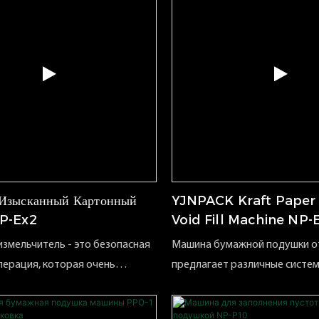
Изысканный Картонный
YJNPACK Kraft Paper
P-Ex2
Void Fill Machine NP
змельчитель - это безопасная
Машина бумажной подушки о
перация, которая очень
предлагает различные систе
ля промышленного
превращают рулоны бумаги в
ия, он очень подходит для
материал для любого примен