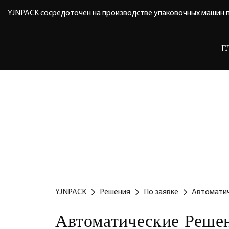
YJNPACK сосредоточен на производстве упаковочных машин п
Г
YJNPACK
Решения
По заявке
Автомати
Автоматические Реше