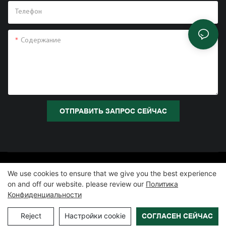
Телефон
Содержание
ОТПРАВИТЬ ЗАПРОС СЕЙЧАС
Copyright © 2026 Zhangzhou Air Power Packaging Equipment Co.,
We use cookies to ensure that we give you the best experience
Ltd. |
Карта сайта
|
Политика конфиденциальности
on and off our website. please review our
Политика
Конфиденциальности
Reject
Настройки cookie
СОГЛАСЕН СЕЙЧАС