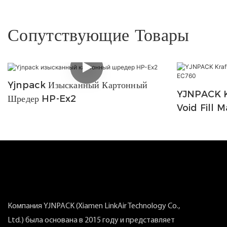
Сопутствующие Товары
Yjnpack Изысканный Картонный
YJNPACK K
Шредер HP-Ex2
Void Fill 
Компания YJNPACK (Xiamen LinkAir Technology Co.,
Ltd.) была основана в 2015 году и представляет