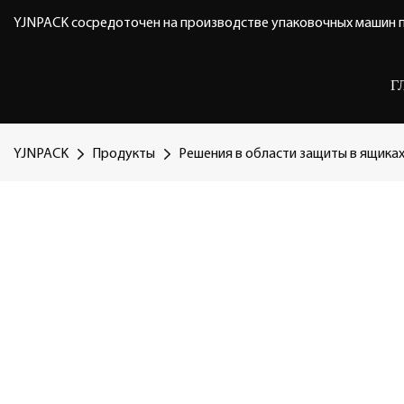
YJNPACK сосредоточен на производстве упаковочных машин п
Г
YJNPACK
Продукты
Решения в области защиты в ящика