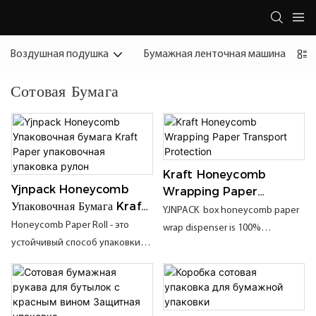
Воздушная подушка
Бумажная ленточная машина
Б
Сотовая Бумага
Kraft Honeycomb
Yjnpack Honeycomb
Wrapping Paper
Упаковочная Бумага Kraft
Transport Protection
YJNPACK box honeycomb paper
Paper Упаковочная
Honeycomb Paper Roll - это
wrap dispenser is 100%
Упаковка Рулон
устойчивый способ упаковки
sustainable, recyclable,
хрупких предметов для
biodegradable, and
транспортировки. Мало того,
compostable. With this packing
что он может быть полностью
material made from kraft paper,
компостирован, но также может