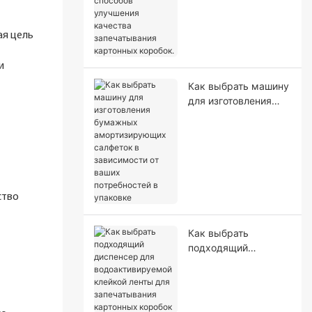
проверенных
способов улучшения
качества
ая цель
запечатывания
картонных коробок.
и
Как выбрать машину
для изготовления
бумажных
амортизирующих
салфеток в
зависимости от
ваших потребностей
в упаковке
ство
Как выбрать
подходящий
диспенсер для
водоактивируемой
клейкой ленты для
запечатывания