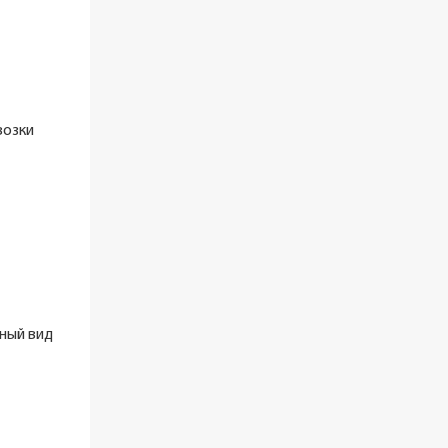
возки
ный вид