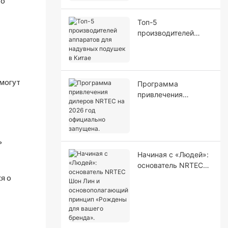
го
картонных коробок
Топ-5
производителей
аппаратов для
надувных подушек в
Китае
 могут
Программа
привлечения
дилеров NRTEC на
2026 год официально
запущена.
ь
Начиная с «Людей»:
основатель NRTEC
Шон Лин и
я о
основополагающий
принцип «Рождены
для вашего бренда».