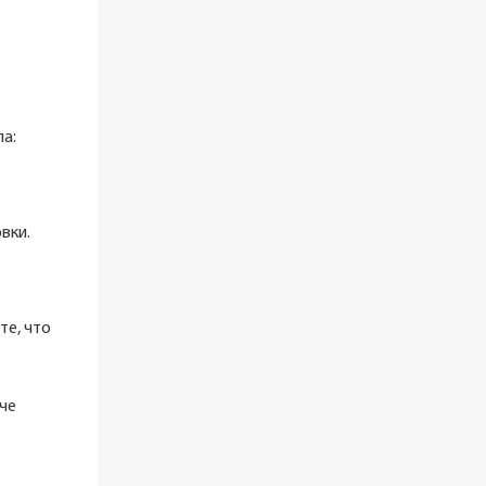
а:
вки.
те, что
че