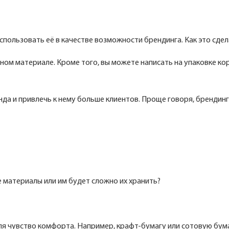
пользовать её в качестве возможности брендинга. Как это сдел
ном материале. Кроме того, вы можете написать на упаковке ко
да и привлечь к нему больше клиентов. Проще говоря, брендин
 материалы или им будет сложно их хранить?
ля чувство комфорта. Например, крафт-бумагу или сотовую бума