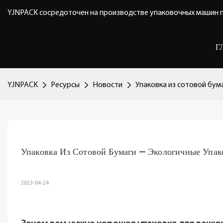
YJNPACK сосредоточен на производстве упаковочных машин п
Г
YJNPACK
Ресурсы
Новости
Упаковка из сотовой бу
Упаковка Из Сотовой Бумаги — Экологичные Упа
2023-04-24