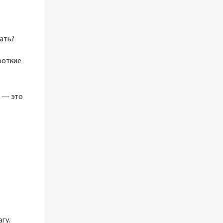
ать?
роткие
г — это
гу.