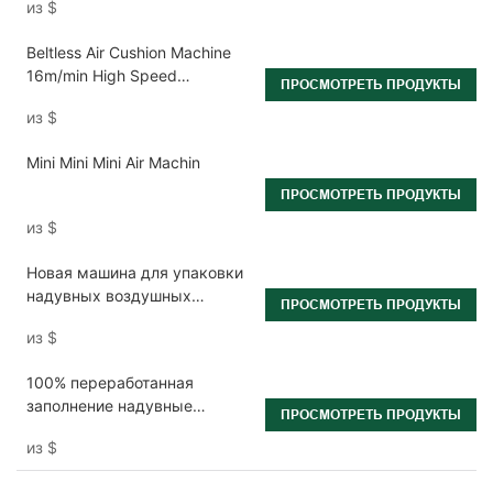
из
$
Beltless Air Cushion Machine
16m/min High Speed
ПРОСМОТРЕТЬ ПРОДУКТЫ
Production Inflatable
из
$
Packaging Equipment
Mini Mini Mini Air Machin
ПРОСМОТРЕТЬ ПРОДУКТЫ
из
$
Новая машина для упаковки
надувных воздушных
ПРОСМОТРЕТЬ ПРОДУКТЫ
подушек
из
$
100% переработанная
заполнение надувные
ПРОСМОТРЕТЬ ПРОДУКТЫ
защитные упаковочные
из
$
пакеты.