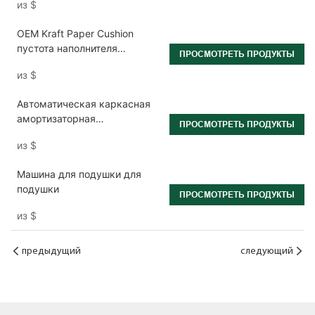
из
$
предназначенная для
массового производства в
OEM Kraft Paper Cushion
логистических условиях.
пустота наполнителя
ПРОСМОТРЕТЬ ПРОДУКТЫ
упаковочная машина
из
$
Автоматическая каркасная
амортизаторная
ПРОСМОТРЕТЬ ПРОДУКТЫ
наполняющая бумага
из
$
Машина для подушки для
подушки
ПРОСМОТРЕТЬ ПРОДУКТЫ
из
$
предыдущий
следующий