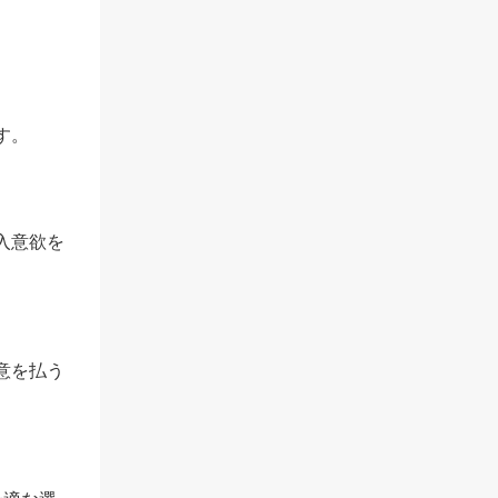
す。
入意欲を
意を払う