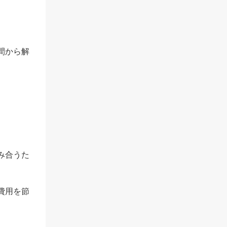
間から解
。
み合うた
費用を節