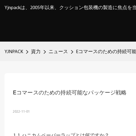
Yjnpackは、2005年以来、クッション包装機の製造に焦点
YJNPACK
資力
ニュース
Eコマースのための持続可
Eコマースのための持続可能なパッケージ戦略
2022-11-01
1. ハニカムペーパーラップとは何ですか？