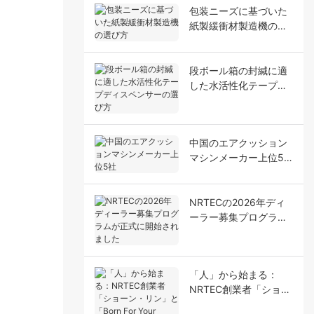
包装ニーズに基づいた
紙製緩衝材製造機の選
び方
段ボール箱の封緘に適
した水活性化テープデ
ィスペンサーの選び方
中国のエアクッション
マシンメーカー上位5
社
NRTECの2026年ディ
ーラー募集プログラム
が正式に開始されまし
た
「人」から始まる：
NRTEC創業者「ショー
ン・リン」と「Born