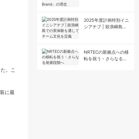
For Your Brand」の理
念
2025年度計画特別イニ
シアチブ | 鼓浪嶼島で
の実体験を通してチー
ム文化を定義
NRTECの新拠点への移
転を祝う - さらなる発
展段階へ
した。こ
包装に最