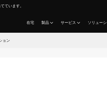
を当てています。
在宅
製品
サービス
ソリューシ
ション