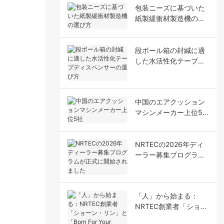
包装ニーズに基づいた
紙製緩衝材製造機の選
び方
段ボール箱の封緘に適
した水活性化テープデ
ィスペンサーの選び方
中国のエアクッション
マシンメーカー上位5
社
NRTECの2026年ディ
ーラー募集プログラム
が正式に開始されまし
た
「人」から始まる：
NRTEC創業者「ショー
ン・リン」と「Born