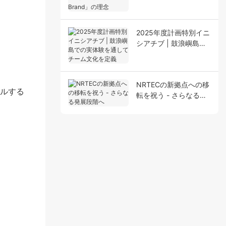
For Your Brand」の理
念
2025年度計画特別イニ
シアチブ | 鼓浪嶼島で
の実体験を通してチー
ム文化を定義
NRTECの新拠点への移
ールする
転を祝う - さらなる発
展段階へ