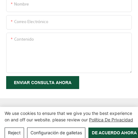
Nombre
Correo Electrónico
Contenido
ENVIAR CONSULTA AHORA
We use cookies to ensure that we give you the best experience
on and off our website. please review our
Política De Privacidad
Copyright © 2026 Zhangzhou Air Power Packaging Equipment Co.,
Ltd. |
Mapa del sitio
|
Política de privacidad
Reject
Configuración de galletas
DE ACUERDO AHORA