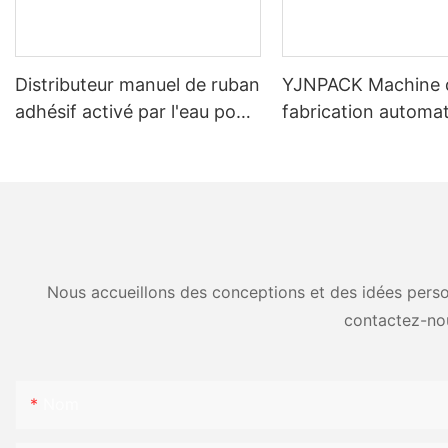
Distributeur manuel de ruban
YJNPACK Machine 
adhésif activé par l'eau pour
fabrication automa
un emballage carton
nid d'abeille autom
efficace NT-800
Nous accueillons des conceptions et des idées person
contactez-no
Nom