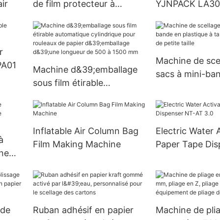
ir
de film protecteur à
YJNPACK LA30
coussin d'air
r
Machine de sce
PA01
Machine d&39;emballage
sacs à mini-ba
sous film étirable
plastique à tabl
automatique cylindrique
horizontale de p
pour rouleaux de papier
d&39;emballage d&39;une
Inflatable Air Column Bag
Electric Water 
longueur de 500 à 1500
à
Film Making Machine
Paper Tape Dis
mm
ne
AT 3.0
ons
 de
Ruban adhésif en papier
Machine de pli