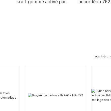
kraft gommé activé par
accordéon 762 
l'eau, personnalisé pour le
en Z, pliage de
r
scellage des cartons
kraft, équipem
pliage de papier
Matériau 