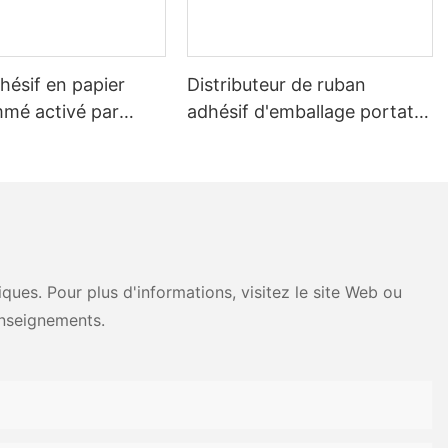
hésif en papier
Distributeur de ruban
mmé activé par
adhésif d'emballage portatif
rsonnalisé pour le
activé par l'eau pour le
des cartons
scellage des cartons
ues. Pour plus d'informations, visitez le site Web ou
nseignements.