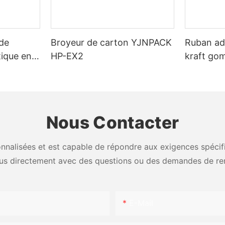
de
Broyeur de carton YJNPACK
Ruban ad
tique en
HP-EX2
kraft go
atique
l'eau, pe
scellage 
Nous Contacter
nalisées et est capable de répondre aux exigences spécifiq
us directement avec des questions ou des demandes de re
E-Mail