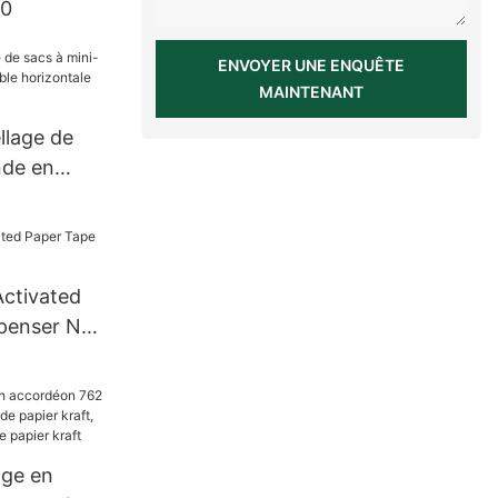
0
ENVOYER UNE ENQUÊTE
MAINTENANT
llage de
nde en
e
etite taille
Activated
penser NT-
age en