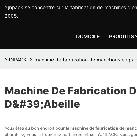
Yjnpack se concentre sur la fabrication de machines d'e
2005.
DOMICILE
PRODUITS
YJNPACK
machine de fabrication de manchons en papi
Machine De Fabrication D
D&#39;abeille
Vous êtes au bon endroit pour
la machine de fabrication de manc
cherchiez, vous le trouverez certainement sur YJNPACK. Nous gar