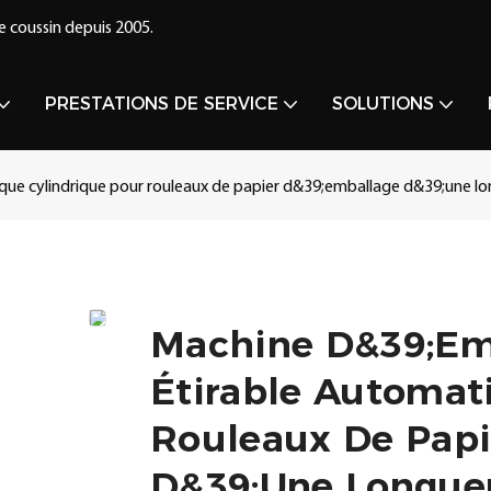
e coussin depuis 2005.
PRESTATIONS DE SERVICE
SOLUTIONS
que cylindrique pour rouleaux de papier d&39;emballage d&39;une l
Machine D&39;em
Étirable Automat
Rouleaux De Pap
D&39;une Longue