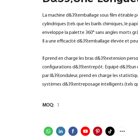
La machine d&39;emballage sous film étirable po
cylindriques (tels que les barils chimiques, le pap
enveloppe la palette 360° sans angles morts grâ
Il a une efficacité d&39;emballage élevée et pe
Il prend en charge les bras d&39;extension perso
configurations d&39;entrepôt. Equipé d&39;un éc
par l&39;onduleur, prend en charge les statisti
systèmes d&39;entreposage intelligents (tels 
MOQ:
1