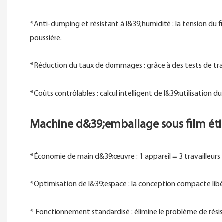
*Anti-dumping et résistant à l&39;humidité : la tension du fi
poussière.
*Réduction du taux de dommages : grâce à des tests de tran
*Coûts contrôlables : calcul intelligent de l&39;utilisation d
Machine d&39;emballage sous film étir
*Économie de main d&39;œuvre : 1 appareil = 3 travailleurs 
*Optimisation de l&39;espace : la conception compacte lib
* Fonctionnement standardisé : élimine le problème de rési