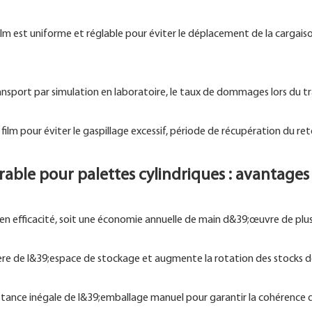
lm est uniforme et réglable pour éviter le déplacement de la cargaison
sport par simulation en laboratoire, le taux de dommages lors du tr
u film pour éviter le gaspillage excessif, période de récupération du r
able pour palettes cylindriques : avantages
en efficacité, soit une économie annuelle de main d&39;œuvre de plus
ère de l&39;espace de stockage et augmente la rotation des stocks d
stance inégale de l&39;emballage manuel pour garantir la cohérence 