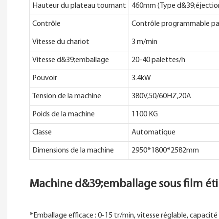
Hauteur du plateau tournant
460mm (Type d&39;éjectio
Contrôle
Contrôle programmable pa
Vitesse du chariot
3 m/min
Vitesse d&39;emballage
20-40 palettes/h
Pouvoir
3.4kW
Tension de la machine
380V,50/60HZ,20A
Poids de la machine
1100 KG
Classe
Automatique
Dimensions de la machine
2950*1800*2582mm
Machine d&39;emballage sous film étir
*Emballage efficace : 0-15 tr/min, vitesse réglable, capacit