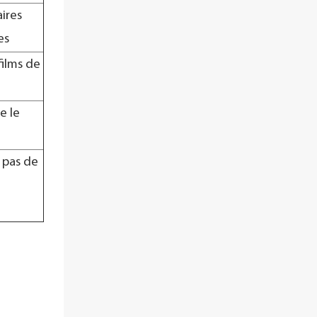
ires
es
films de
e le
a pas de