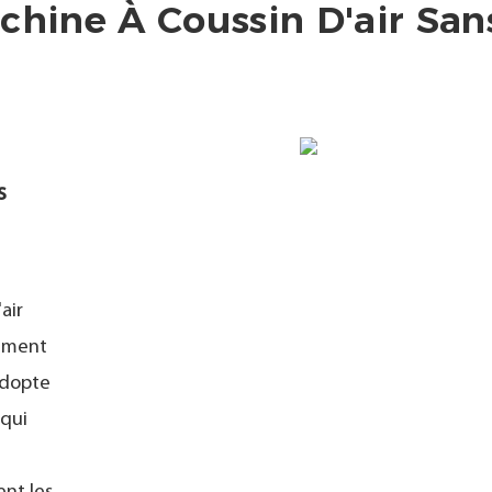
chine À Coussin D'air San
s
air
sement
adopte
 qui