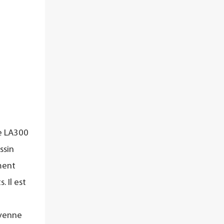
le LA300
ssin
ement
 Il est
oyenne