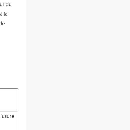
eur du
à la
 de
d'usure