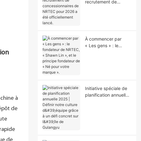
recrutement de
concessionnaires de
NRTEC pour 2026 a
été officiellement
lancé.
À commencer par
« Les gens » : le
ion
fondateur de NRTEC,
« Shawn Lin », et le
principe fondateur de
« Né pour votre
marque ».
Initiative spéciale de
planification annuelle
achine à
2025 | Définir notre
culture d'équipe grâce
dépôt de
à un défi concret sur
ute
l'île de Gulangyu
 rapide
oue de