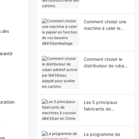
l'étanchéité des
cartons.
Comment choisir une
machine à caler le
s des
papier en fonction de
vos besoins
d'emballage
arantir
Comment choisir le
distributeur de ruban
adhésif activé par
l'eau adapté pour
sceller les cartons
Les 5 principaux
boration
fabricants de
machines à coussin
d'air en Chine
s
Le programme de
ve.