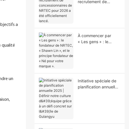
recrutement de
concessionnaires de
NRTEC pour 2026 a
été officiellement
bjectifs a
lancé.
À commencer par
« Les gens » : le
 qualité
fondateur de NRTEC,
« Shawn Lin », et le
principe fondateur de
« Né pour votre
marque ».
indre un
Initiative spéciale de
planification annuelle
2025 | Définir notre
culture d'équipe grâce
aison,
à un défi concret sur
l'île de Gulangyu