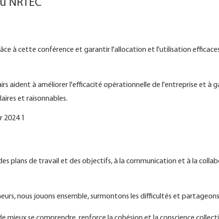
du NRTEC
âce à cette conférence et garantir l'allocation et l'utilisation efficace
lairs aident à améliorer l'efficacité opérationnelle de l'entreprise et à g
aires et raisonnables.
es plans de travail et des objectifs, à la communication et à la colla
neurs, nous jouons ensemble, surmontons les difficultés et partageon
e mieux se comprendre, renforce la cohésion et la conscience collecti