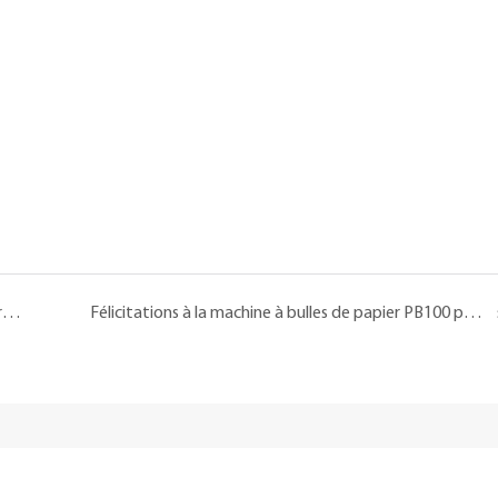
Enveloppe de bulle en papier: solutions d'emballage créatives et innovantes
Félicitations à la machine à bulles de papier PB100 pour avoir remporté le prix de sélection décerné par la beauté du Made In China