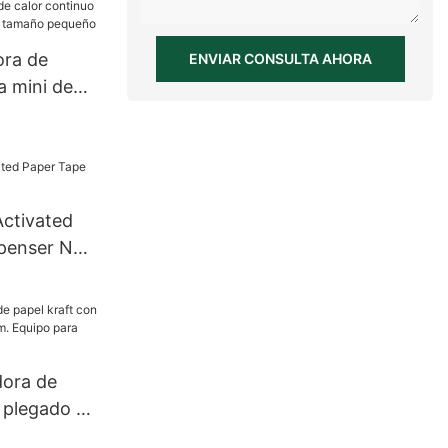
ora de
ENVIAR CONSULTA AHORA
a mini de
or continuo
ontal de
ño
Activated
penser NT-
dora de
n plegado en
quipo para