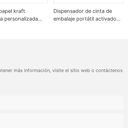
papel kraft
Dispensador de cinta de
 personalizada
embalaje portátil activado
 con agua para
por agua para el sellado de
e cajas de cartón
cajas.
tener más información, visite el sitio web o contáctenos