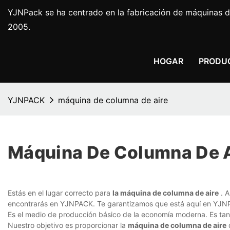
YJNPack se ha centrado en la fabricación de máquinas d
2005.
HOGAR
PRODU
YJNPACK
máquina de columna de aire
Máquina De Columna De 
Estás en el lugar correcto para
la máquina de columna de aire
. A
encontrarás en YJNPACK. Te garantizamos que está aquí en YJN
Es el medio de producción básico de la economía moderna. Es tan 
Nuestro objetivo es proporcionar la
máquina de columna de aire
d