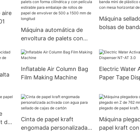
 aire
Máquina sellad
01
bolsas de band
Máquina automática de
plástico de cal
envoltura de palets con
con mesa horiz
forma cilíndrica y con
tamaño peque
película estirable para
embalaje de rollos de
Inflatable Air Column Bag
Electric Water 
papel de envolver de 500
alta
Film Making Machine
Paper Tape Dis
a 1500 mm de longitud
AT 3.0
je de
e
Cinta de papel kraft
Máquina plega
ft de
engomada personalizada
papel kraft co
activada con agua para
Z de 762 mm. E