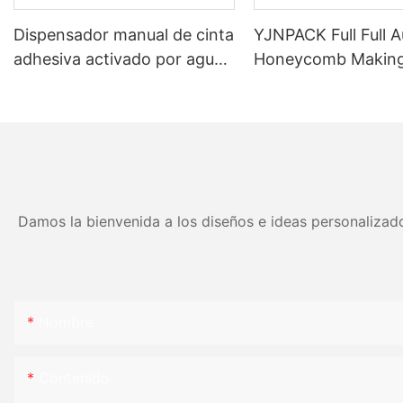
Dispensador manual de cinta
YJNPACK Full Full 
adhesiva activado por agua
Honeycomb Makin
para un embalaje eficiente
Machine
de cajas de cartón NT-800
Damos la bienvenida a los diseños e ideas personalizado
Nombre
Contenido