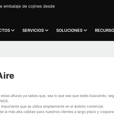
e embalaje de cojines desde
CTOS
SERVICIOS
SOLUCIONES
RECURS
Aire
 estas alturas ya sabes que, sea lo que sea que estés buscando, seg
PACK.
importante que se utiliza ampliamente en el ámbito comercial.
e la más alta calidad para nuestros clientes a largo plazo y cooper