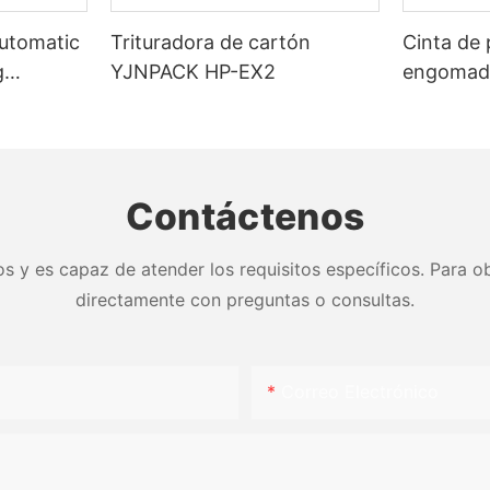
Automatic
Trituradora de cartón
Cinta de 
g
YJNPACK HP-EX2
engomada
activada
sellado d
Contáctenos
s y es capaz de atender los requisitos específicos. Para ob
directamente con preguntas o consultas.
Correo Electrónico