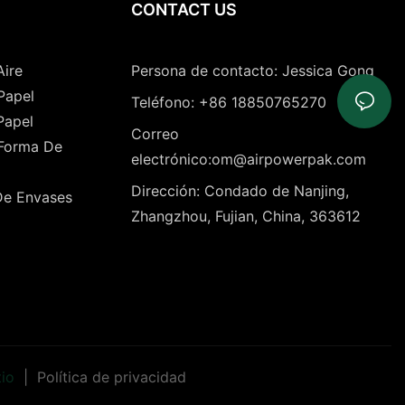
CONTACT US
Aire
Persona de contacto: Jessica Gong
Papel
Teléfono: +86 18850765270
Papel
Correo
 Forma De
electrónico:om@airpowerpak.com
Dirección: Condado de Nanjing,
De Envases
Zhangzhou, Fujian, China, 363612
tio
|
Política de privacidad