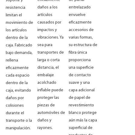
soporte y
daños a los
entrelazado
resistencia
artículos
envuelve
limitan el
causados ​​por
eficazmente
movimiento de
impactos y
accesorios de
los artículos
vibraciones. Ya
varias formas,
dentro de la
sea para
su estructura de
caja. Fabricado
transportes de
fibra única
bajo demanda,
larga o corta
proporciona
rellena
distancia, el
una superficie
eficazmente
embalaje
de contacto
cada espacio
acolchado
suave y una
dentro de la
inflable puede
capa adicional
caja, evitando
proteger las
de papel de
daños por
piezas de
revestimiento
colisiones
automóviles de
blanco protege
durante el
daños y
aún más la capa
transporte o la
rayones.
superficial de
manipulación.