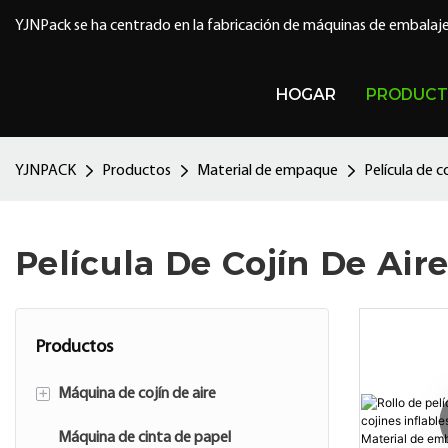
YJNPack se ha centrado en la fabricación de máquinas de embalaje
HOGAR
PRODUCT
YJNPACK
Productos
Material de empaque
Película de co
Película De Cojín De Air
Productos
+
Máquina de cojín de aire
Máquina de cinta de papel
Accesorio de cojín de aire