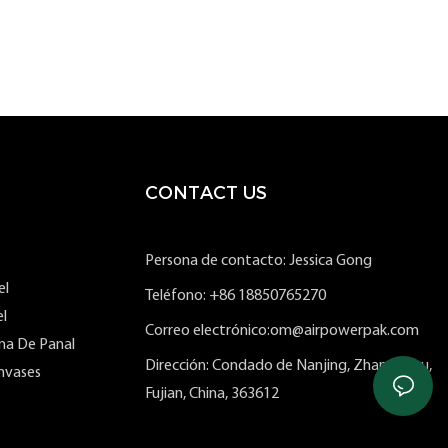
CONTACT US
Persona de contacto: Jessica Gong
el
Teléfono: +86 18850765270
l
Correo electrónico:om@airpowerpak.com
ma De Panal
Dirección: Condado de Nanjing, Zhangzhou,
nvases
Fujian, China, 363612