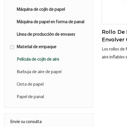
Máquina de cojín de papel
Máquina de papel en forma de panal
Rollo De 
Línea de producción de envases
Envolver 
-
Inflables
Material de empaque
Los rollos de 
X 7 Cm. M
aire inflables
Película de cojín de aire
Embalaje
embalaje rob
Burbuja de aire de papel
versátil, fabr
de alta densi
Cinta de papel
infla rápida
Papel de panal
máquina de co
Ofrecen excele
tracción, quím
al impacto. C
Envíe su consulta