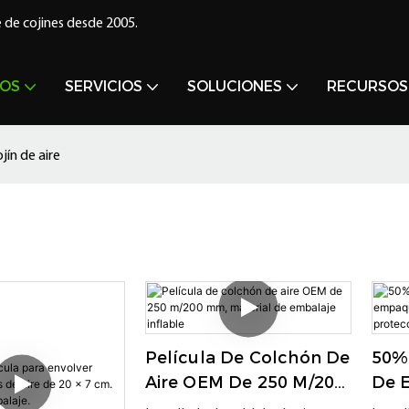
 de cojines desde 2005.
OS
SERVICIOS
SOLUCIONES
RECURSOS
jín de aire
e
Película De Colchón De
50% 
Aire OEM De 250 M/200
De 
Mm, Material De
Aire