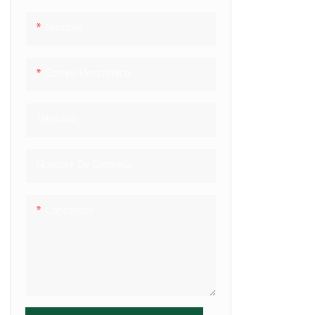
de desprendim
al impacto, y
Nombre
contenido de 
inflado, está
Correo Electrónico
evitar daños 
transporte. D
Teléfono
diversas form
utilizan amp
electrónico,
Nombre De Empresa
logística y otr
Contenido