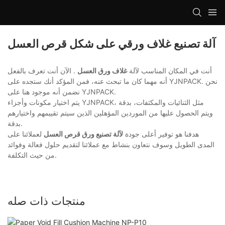
آلة تصنيع غلاف ورقي على شكل قرص العسل
أنت في المكان المناسب لآلة
غلاف ورق العسل
. الآن أنت تعرف بالفعل
أنه مهما كان ما تبحث عنه، فمن المؤكد أنك ستجده على YJNPACK. نحن
نضمن أنه موجود هنا على YJNPACK.
يتم اختيار مكونات وأجزاء YJNPACK، مثل الثنائيات والمكثفات، بدقة
ويتم الحصول عليها من الموردين المؤهلين الذين سيتم تقييمهم واختيارهم
بدقة.
هدفنا هو توفير أعلى جودة
لآلة تصنيع ورق قرص العسل
لعملائنا على
المدى الطويل وسوف نتعاون بنشاط مع عملائنا لتقديم حلول فعالة وفوائد
من حيث التكلفة.
منتجات ذات صله