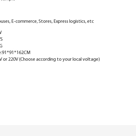
ses, E-commerce, Stores, Express logistics, etc
0W
/S
KG
ze:91*91*162CM
 or 220V (Choose according to your local voltage)