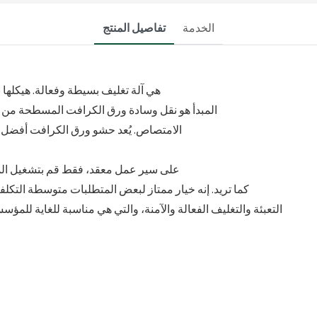
الخدمة
تفاصيل المنتج
آلة تغليف الوسائد الورقية NP-P10 هي آلة تغليف بسيطة وف
المبدأ هو نقل وسادة ورق الكرافت المسطحة من
الامتصاص. يُعد حشو ورق الكرافت أفضل 
لا تحتوي آلة الوسادة الورقية NP-P10 على سير عمل معقد، فقط قم
كما تريد. إنه خيار ممتاز لبعض المتطلبات متوسطة التكلفة. سرعته 70 ميجابايت/ثانية، ويمكن أ
التعبئة والتغليف الفعالة والآمنة، والتي هي مناسبة للغاية لل