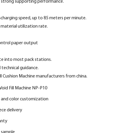
nd strong supporting performance.
scharging speed, up to 85 meters per minute.
material utilization rate.
control paper output
ate into most pack stations.
 technical guidance.
l Cushion Machine manufacturers from china.
Void Fill Machine NP-P10
 and color customization
ece delivery
anty
r sample