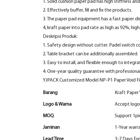
1. Solid cushion paper pad has high stiffness a
2. Effectively buffer, fill and fix the products.
3. The paper pad equipment has a fast paper di
4, kraft paper into pad rate as high as 92%, high 
Deskripsi Produk:
1. Safety design without cutter. Padel switch 
2. Table bracket can be additionally assembled.
3. Easy to install, and flexible enough to integr
4. One-year quality guarantee with professional
YJPACK Customized Model NP-P1 Paper Void Fil
Barang
Kraft Paper 
Logo & Warna
Accept logo
MOQ
Support 1pi
Jaminan
1-Year warr
Lead Time
3-7 Days fo