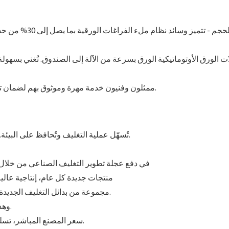
ممثلون وفنيون خدمة مهرة وموثوق بهم لضمان تشغيل أنظمة التغليف الخاصة بك بأقصى قدر من الكفاءة.
YJNPACK تُسهّل عملية التغليف وتُحافظ على البيئة. نحن مُصنّعون محترفون لتغليف المواد العازلة.
تستمر شركة YJNPACK في دفع عجلة تطوير التغليف الصناعي من
منتجات جديدة كل عام، إنتاجية عالي
مجموعة من بدائل التغليف الجديدة الصديقة للبيئة لتقليل نفايات التغليف ومحتوى البلاستيك.
وهذا يعني المزيد من التوفير في تكاليف النقل والتلوث الأقل.
سعر المصنع المباشر، تسليم قطعة واحدة، ضمان لمدة سنة واحدة، هذه هي وعودنا.