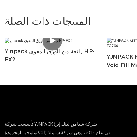
المنتجات ذات الصلة
Yjnpack رائعة من الورق المقوى HP-
YJNPACK K
EX2
Void Fill 
تأسست شركة YJNPACK (شركة شيامن لينك إير
للتكنولوجيا المحدودة) في عام 2015، وهي شركة شاملة