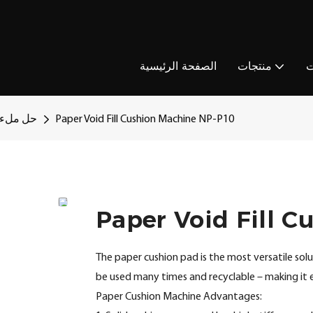
ت
منتجات
الصفحة الرئيسية
Paper Void Fill Cushion Machine NP-P10
حل ملء 
Paper Void Fill 
The paper cushion pad is the most versatile sol
be used many times and recyclable – making it 
Paper Cushion Machine Advantages: