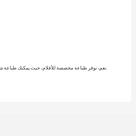
نعم، نوفر طباعة مخصصة للأفلام، حيث يمكنك طباعة شعارك ورمز الاستجابة السريعة ومعلومات الاتصال. ولكن هناك تكلفة للقالب والحد الأدنى للطلب. للاستفسار، يرجى التواصل معنا.