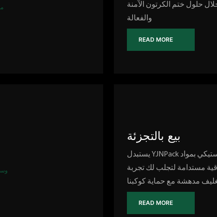
ال حلول ختم الكرتون الآمنة
والفعالة
READ MORE
بيع بالتجزئة
يستبدل YJNPack التغليف البلاستيكي بمواد
ية مستدامة لتجلب لك تجربة
غليف مدهشة مع حماية كوكبنا
READ MORE