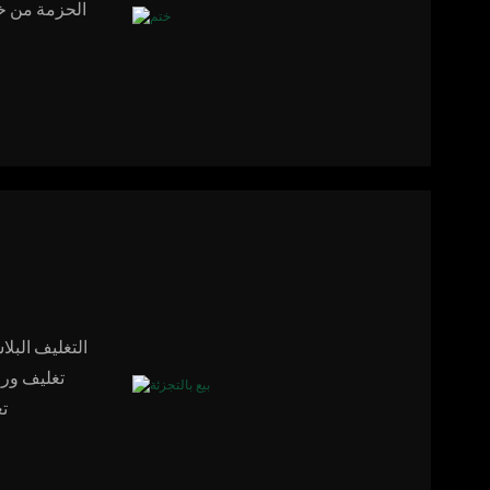
الحزمة من خل
تغليف ورق
ت