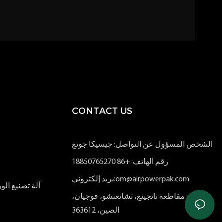
CONTACT US
الشخص المسؤول عن التواصل: جيسيكا جونغ
رقم الهاتف: +86 18850765270
بريد إلكتروني:om@airpowerpak.com
آلة تصنيع ا
إضافة: مقاطعة نانجينغ، تشانغتشو، فوجيان،
الصين، 363612