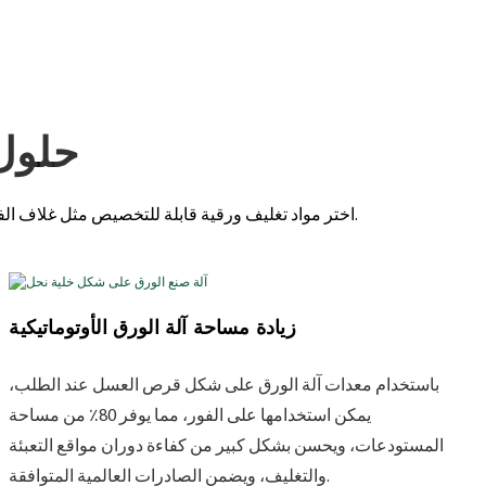
حلول 
اختر مواد تغليف ورقية قابلة للتخصيص مثل غلاف الفقاعات الورقية وورق التغليف على شكل خلية نحل لتعزيز تجربة التغليف والفك الآمنة لمستحضرات التجميل والأغراض الهشة.
زيادة مساحة آلة الورق الأوتوماتيكية
باستخدام معدات آلة الورق على شكل قرص العسل عند الطلب،
يمكن استخدامها على الفور، مما يوفر 80٪ من مساحة
المستودعات، ويحسن بشكل كبير من كفاءة دوران مواقع التعبئة
والتغليف، ويضمن الصادرات العالمية المتوافقة.