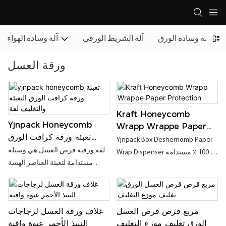
آلة وسادة الورق
آلة الشريط الورقي
آلة وسادة الهواء
ورقة العسل
Kraft Honeycomb
Yjnpack Honeycomb
Wrapp Wrappe Paper
تعبئة ورقة كرافت الورق
Protection
Yjnpack Box Deshernomb Paper
التعبئة والتغليف لفة
لفة ورقية قرص العسل هي وسيلة
Wrap Dispenser هو 100 ٪ مستدامة
مستدامة لتعبئة العناصر الهشة
، قابلة لإعادة التدوير ، قابلة للتحلل ،
للنقل. لا يمكن أن تكون سماد تمامًا
وقابلة للتسميد. مع مواد التعبئة هذه
فحسب ، بل يمكن إعادة تدويرها
المصنوعة من ورقة Kraft ، يمكنك
أيضًا. إنها الطريقة الأكثر استدامة
لف العوامل ذات الحجم الفردي
مربع قرص قرص العسل
غلاف ورقة العسل لزجاجات
لتغليف الرغوة والتعبئة والتغليف
والمتضخم بإحكام ، حتى قرون
الورق تغليف موزع التغليف
النبيذ الأحمر عبوة واقية