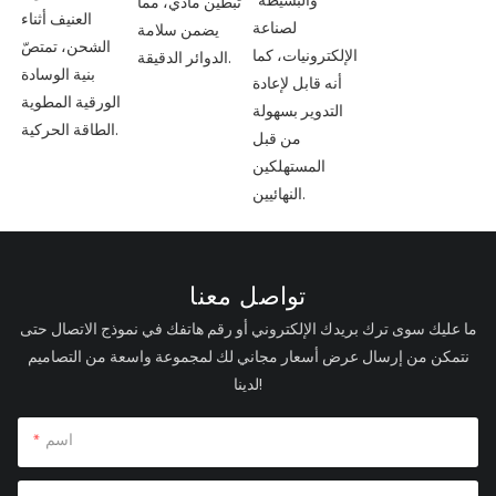
والبسيطة"
تبطين مادي، مما
العنيف أثناء
لصناعة
يضمن سلامة
الشحن، تمتصّ
الإلكترونيات، كما
الدوائر الدقيقة.
بنية الوسادة
أنه قابل لإعادة
الورقية المطوية
التدوير بسهولة
الطاقة الحركية.
من قبل
المستهلكين
النهائيين.
تواصل معنا
ما عليك سوى ترك بريدك الإلكتروني أو رقم هاتفك في نموذج الاتصال حتى
نتمكن من إرسال عرض أسعار مجاني لك لمجموعة واسعة من التصاميم
لدينا!
اسم