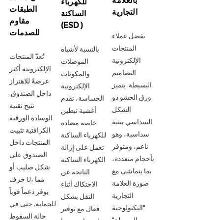
بالعلامة
للكهرباء
الطبقات
التجارية
الساكنة
مقاوم
(ESD)
للصدمات
يفضل عملاء
المنتجات
بالنسبة لأشباه
تُعدّ المنتجات
الإلكترونية
الموصلات
الإلكترونية أكثر
التصاميم
والمكونات
عرضةً للاهتزاز
البسيطة. يتميز
الإلكترونية
داخل الصندوق.
ورق الحشو ذو
الحساسة، نقدم
تتيح تقنية
الشكل
أغشية تبطين
الوسادة الورقية
السداسي ببنية
خاصة مضادة
الكرافتية تثبيت
سداسية، وهو
للكهرباء الساكنة
المنتجات داخل
ناعم، ومتوفر
تعمل على إزالة
الصندوق على
بأحجام متعددة،
الكهرباء الساكنة
شكل صليب أو
بما يتماشى مع
الناتجة عن
حرف U، مما
صورة العلامة
الاحتكاك أثناء
يوفر دعماً قوياً
التجارية
النقل بشكل
للحماية. حتى في
"التكنولوجية
فعال مع توفير
حالة السقوط