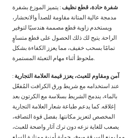
شفرة حادة، قطع نظيف
: يتميز الموزع بشفرة
مدمجة عالية المتانة مقاومة للصدأ والانحشار،
ويستخدم زاوية قطع مصممة هندسيًا لتوفير
الراحة. يتيح لك ذلك الحصول على قطع متساوٍ
تمامًا بسحب خفيف، مما يعزز الكفاءة بشكل
ملحوظ أثناء مهام التعبئة المستمرة.
آمن ومقاوم للعبث، يعزز قيمة العلامة التجارية
:
عند استخدامه مع شريط ورق الكرافت المُفعّل
بالماء، يندمج الشريط بسلاسة مع الكرتون بعد
إغلاقه. كما يدعم طباعة شعار العلامة التجارية
المخصص لتعزيز مكانتها. بفضل قوة التصاقه،
يصعب للغاية نزعه دون ترك آثار واضحة للعبث،
مما يمنع السرقة ويوفر حماية أمنية ممتازة للسلع