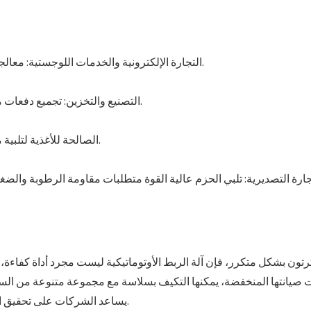
1. التجارة الإلكترونية والخدمات اللوجستية: معالجة آلاف الطلبات بسرعة يوميًا لضمان سلامة التسليم السريع.
2. التصنيع والتخزين: تجميع دفعات من الكراتين الجاهزة، المناسبة للتكامل مع أتمتة خط التجميع.
3. الغذاء والدواء: استخدم أشرطة PET الصالحة للأغذية لتلبية معايير النظافة والسلامة.
رتون بشكل متكرر، فإن آلة الربط الأوتوماتيكية ليست مجرد أداة كفاءة، 
بات صيانتها المنخفضة، يمكنها التكيف بسلاسة مع مجموعة متنوعة من ال
يساعد الشركات على تحقيق التوحيد القياسي والترقيات الذكية في عمليات التعبئة والتغليف.