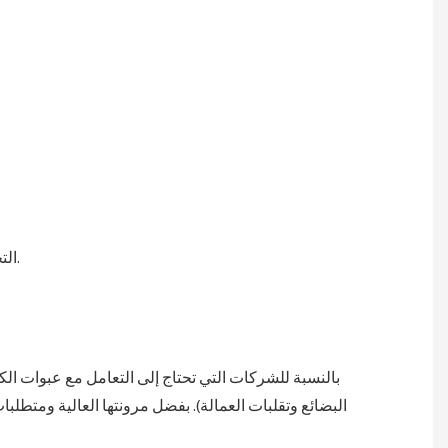
4. التجارة التصديرية: تلبي الحزم عالية القوة متطلبات مقاومة الرطوبة والضغط للنقل البحري / البري، مما يقلل من مطالبات تلف البضائع.
بالنسبة للشركات التي تحتاج إلى التعامل مع عبوات الك
البضائع وتقلبات العمالة). بفضل مرونتها العالية ومتطل