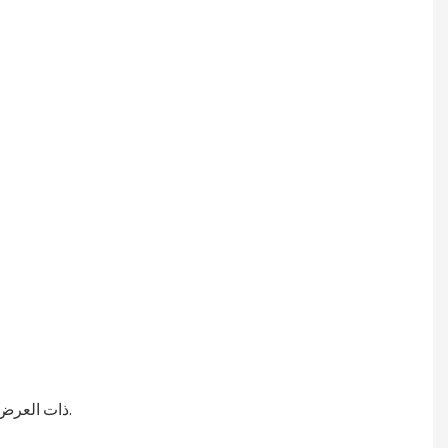
يدعم أحزمة PP/PET ذات العرض والسمك المختلفين (9 مم - 15 مم)، ويتكيف مع أحجام الكرتون المختلفة (الطول والعرض والارتفاع قابلة للتعديل).