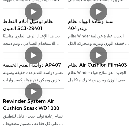
مع تخزين ، مناسب لحشو التعبئة مثل
العامة لدينا ، يمكن لآلة وسادة الهواء
آلات وسادة الهواء ، ويمكن فصل آلة
أن تدرك حل تعبئة وسادة الهواء
وسادة الهواء وسلة متحركة اختياريًا
المرنة والسريعة مع التخزين ،
سلة وسادة الهواء نظام
نظام توصيل أفلام النطاط
في وقت لاحق ، مما يوفر المساحة
والتكيف مع المتطلبات الجديدة
ويندر404
العلوي SCJ-29401
والمرونة في التغليف في محطة
لمختلف المرافق اللوجستية
نظام Winder الجديد عبارة عن لفة
يعد هذا الإعداد الرف العلوي مناسبًا
التعبئة والتغليف
خفيفة الوزن ومرنة ومتحركة الكل
للاستخدام الصناعي ، ويتم دمجه
في واحد مع إطار جمع لتخزين فيلم
بشكل فردي في محطة التعبئة
وسادة الهواء ، وما إلى ذلك ، مناسب
ويمكن استخدامه مع آلات التعبئة مثل
نظام Air Cushion Film403
دواسة القدم الخفيفة AP407
لآلة وسادة الهواء AP400
وسادة الهواء AP400 أو MA400
نظام Winder الجديد ، هو سلاح هواء
تعتبر دواسة القدم هذه خفيفة وسهلة
خفيف الوزن ومرن ومتحرك متكامل
التخزين ويمكن تجهيزها بإكسسوارات
، مناسبة للوسائد الهوائي AP400
لمعدات حلول التغليف الواقية مثل
آلة وسادة الهواء وآلة وسادة ورقية
Rewinder System Air
وآلة شريطية وآلة ورق العسل
Cushion Stask WD1000
لتحسين كفاءة العمل. تتمثل إحدى
نظام إعادة توليد جديد ، قابل للتطبيق
الميزات الرئيسية في دواسات
على كل فقاعة ، تصميم مضغوط ،
Footswitch هذه في أنها توفر حلًا
يمكن أن يصل قطر الفقاعة ملفوفة
خاليًا من اليدين للتحكم في آلة