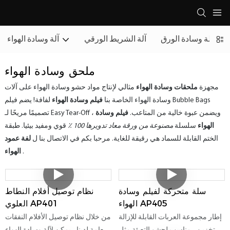
آلة وسادة الورق
آلة الشريط الورقي
آلة وسادة الهواء
ملحق وسادة الهواء
مجهزة
ملحقات وسادة الهواء
مثالي لإنتاج مواد حشو وسادة الهواء على آلات
وسادة الهواء الخاصة بنا
فيلم وسادة الهواء
لفافة! يضم فيلم Bubble Bags
تصميمًا مريحًا لـ Easy Tear-Off ، ويضمن عبوة خالية من المتاعب.
فيلم وسادة
الهواء
سلسلة
مصنوعة من ورقة معاد تدويرها 100 ٪
قوي ومفيد بيئيا. طبقة
الختم القابلة للسماد هي رقيقة للغاية. مرحبا بكم في الاتصال بنا ل
لفة عمود
.
الهواء
سلة متحركة لفيلم وسادة
نظام توصيل أفلام النطاط
الهواء AP405
العلوي AP401
إطار مجموعة العربات القابلة للإزالة
من خلال نظام توصيل الأفلام النفقات