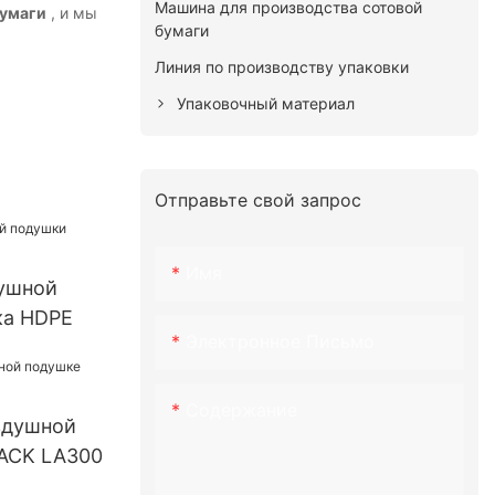
Машина для производства сотовой
бумаги
, и мы
бумаги
Линия по производству упаковки
Упаковочный материал
Отправьте свой запрос
Имя
ушной
ка HDPE
Электронное Письмо
Содержание
здушной
ACK LA300