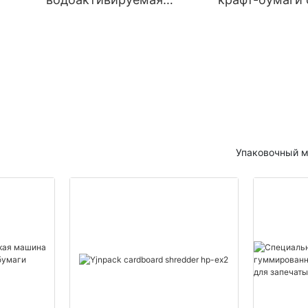
гуммированная крафт-
образным сги
бумажная лента для
мм). Оборудов
запечатывания
фальцовки кра
картонных коробок
бумаги.
Упаковочный м