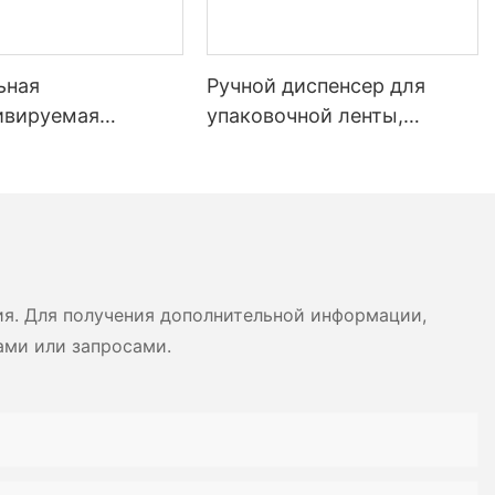
ьная
Ручной диспенсер для
ивируемая
упаковочной ленты,
ванная крафт-
активируемый водой, для
я лента для
запечатывания картонных
ывания картонных
коробок.
ия. Для получения дополнительной информации,
ами или запросами.