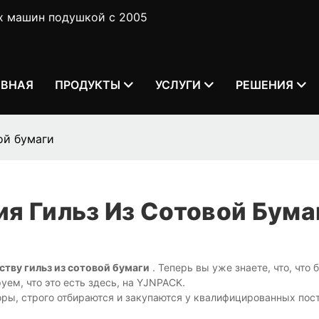
х машин подушкой с 2005
АВНАЯ
ПРОДУКТЫ
УСЛУГИ
РЕШЕНИЯ
ой бумаги
я Гильз Из Сотовой Бума
тву гильз из сотовой бумаги
. Теперь вы уже знаете, что, что 
уем, что это есть здесь, на YJNPACK.
оры, строго отбираются и закупаются у квалифицированных пос