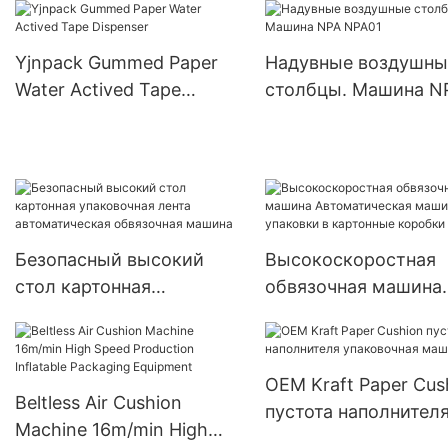
Yjnpack Gummed Paper
Надувные воздушны
Water Actived Tape
столбцы. Машина N
Dispenser
NPA01
Безопасный высокий
Высокоскоростная
стол картонная
обвязочная машина
упаковочная лента
Автоматическая ма
автоматическая
для упаковки в
обвязочная машина
картонные коробки
OEM Kraft Paper Cus
Beltless Air Cushion
пустота наполнител
Machine 16m/min High
упаковочная машин