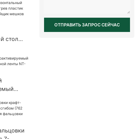
ОТПРАВИТЬ ЗАПРОС СЕЙЧАС
р
й стол
нагрев
-ленточный
ков
ина
й
емый
я бумажной
.0
альцовки
с Z-