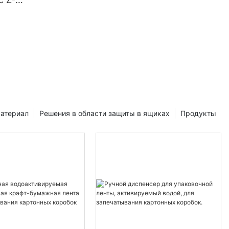
бом (762
ание для
фт-
атериал
Решения в области защиты в ящиках
Продукты