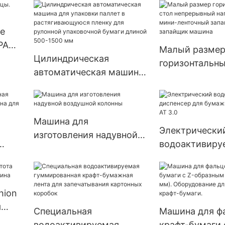
е
PA
Малый разме
Цилиндрическая
горизонтальны
автоматическая машина
непрерывный 
для упаковки паллет в
пластик мини
растягивающуюся
запайщик меш
пленку для рулонной
запайщик маш
Машина для
упаковочной бумаги
Электрически
изготовления надувной
длиной 500-1500 мм
водоактивиру
воздушной колонны
шина
диспенсер дл
ленты NT-AT 3
hion
я
Специальная
Машина для ф
а
водоактивируемая
крафт-бумаги 