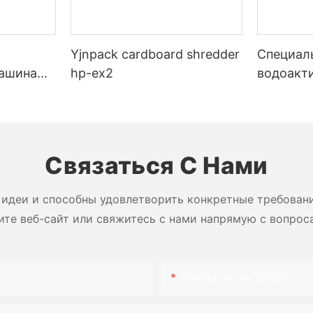
Yjnpack cardboard shredder
Специал
машина
hp-ex2
водоакт
 сотовой
гуммиро
бумажна
запечат
коробок
Связаться С Нами
идеи и способны удовлетворить конкретные требован
ите веб-сайт или свяжитесь с нами напрямую с вопрос
Электронная Почта