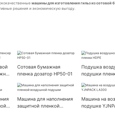
сококачественные
машины для изготовления гильз из сотовой 
ктивные решения и экономическую выгоду.
овой
Сотовая бумажная
Подушка возд
ажной
пленка дозатор HP50-01
подушки плен
ения
Машина для наполнения
Машина на во
ной
защитной пленкой
подушке YJNP
воздушной подушки