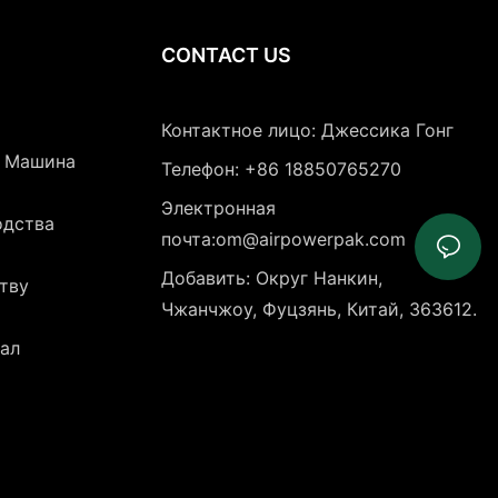
CONTACT US
Контактное лицо: Джессика Гонг
я Машина
Телефон: +86 18850765270
Электронная
одства
почта:om@airpowerpak.com
Добавить: Округ Нанкин,
тву
Чжанчжоу, Фуцзянь, Китай, 363612.
ал