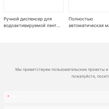
Ручной диспенсер для
Полностью
водоактивируемой ленты
автоматическая 
для эффективной упаковки
для производства
картонных коробок NT-800
бумаги YJNPACK
Мы приветствуем пользовательские проекты и 
пожалуйста, посет
Имя