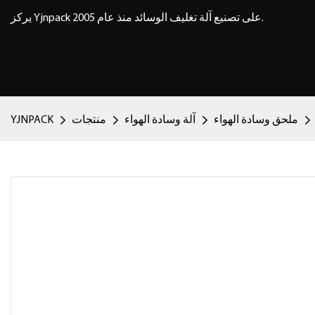
يركز Yjnpack على تصنيع آلة تغليف الوسائد منذ عام 2005.
ملحق وسادة الهواء
آلة وسادة الهواء
منتجات
YJNPACK