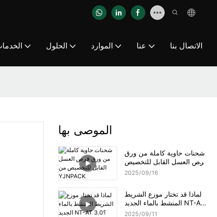
الاتصال بنا
عنا
الموارد
الحلول
الخدما
الموصى بها
شحنات حاوية كاملة من ورق
قرص العسل القابل للتخصيص
من YJNPACK
2025
09
16
لماذا قد تختار موزع الشريط
المنشط بالماء الجديد NT-AT
3.0؟
2025
09
11