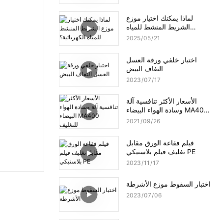
لماذا يمكنك اختيار موزع
الشريط المنشط للمياه
الكهربائية؟
2025
05
21
اختبار خلفي ورقة العسل
التفاف البيض
2023
07
17
الأسعار الأكثر تنافسية آلة
وسادة الهواء البيضاء MA400
للتغليف
2021
09
26
فيلم فقاعة الورق مقابل
تغليف فيلم بلاستيكي PE
2023
11
17
اختبار السقوط موزع الأشرطة
2023
07
06