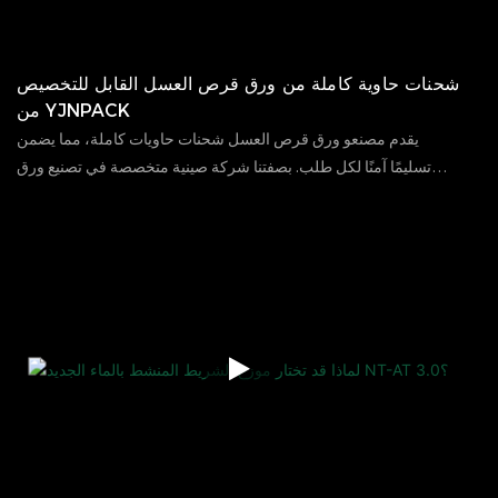
شحنات حاوية كاملة من ورق قرص العسل القابل للتخصيص
من YJNPACK
يقدم مصنعو ورق قرص العسل شحنات حاويات كاملة، مما يضمن
تسليمًا آمنًا لكل طلب. بصفتنا شركة صينية متخصصة في تصنيع ورق
قرص العسل، نتمتع بخبرة طويلة، ونحرص على تزويد عملائنا بمواد
16
09
2025
الآراء
111
تغليف ورقية عالية الجودة وصديقة للبيئة. في الأسبوع الماضي، أنجزنا
شحنة كبيرة، صُوّرت في مصنعنا، مستعرضين عملية التحميل القياسية
والاحترافية لدينا.