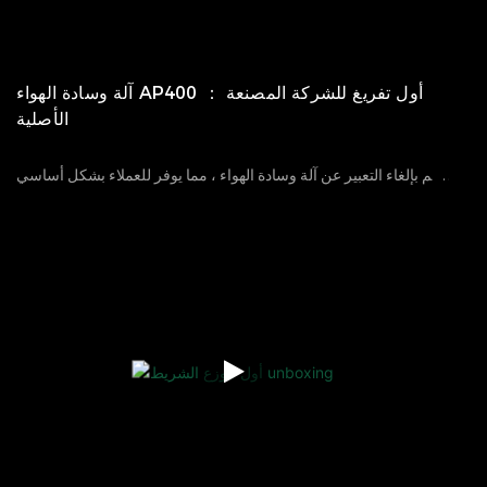
آلة وسادة الهواء AP400 ： أول تفريغ للشركة المصنعة
الأصلية
قم بإلغاء التعبير عن آلة وسادة الهواء ، مما يوفر للعملاء بشكل أساسي
خدمات استخدام المنتجات المهنية وحل المشكلات حول كيفية استخدام
20
12
2023
الآراء
112
الجهاز بعد استلام العملاء ؛ 1. كيف يتم تعبئة آلة وسادة الهواء للنقل؟
إظهار كيفية تثبيت واستخدام آلة Air Cushion Machine.yjnpack يوفر
الخدمات التالية:*ضمان سنة واحدة + استخدام الفيديو استخدام
المنتج*خدمة أعمال فردية*يتعاون مع الموزعين في الصناعات
الرئيسية*العلامة التجارية المستقلة المخصصة