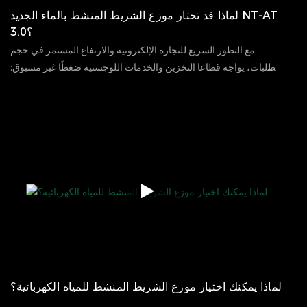
لماذا قد تختار موزع الشريط المنشط بالماء الجديد NT-AT
3.0؟
مع التطور السريع للتجارة الإلكترونية والارتفاع المستمر في حجم
الطلبات، يواجه قطاعا التخزين والخدمات اللوجستية ضغطًا غير مسبوق:
كيف يُمكننا إتمام تغليف عدد كبير من الطلبات في وقت قصير مع
11
09
2025
الآراء
135
الحفاظ على جودة ختم ثابتة؟ هذا سؤالٌ يخطر ببال كل مدير مستودع
وشركة تجارة إلكترونية.
لماذا يمكنك اختيار موزع الشريط المنشط للمياه الكهربائية؟