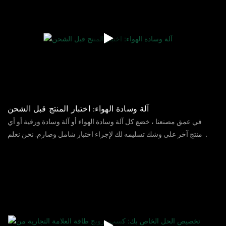
إجراءات معالجة أخرى.
آلة وسادة الهواء: اختبار المنتج قبل الشحن
في عمق مصنعنا ، خضع كل آلة وسادة الهواء أو آلة وسادة ورقية أو أي
منتج آخر على وشك تسليمه لك لإجراء اختبار شامل وصارم. نحن نعلم
أن أداء كل قطعة من المعدات أمر بالغ الأهمية لكفاءة الإنتاج وجودة
11
04
2024
الآراء
96
التغليف. لذلك ، سنقوم بإجراء اختبارات قياس شاملة وأداء وقطع الغيار
قبل الشحن أو أثناء كل عملية تجميع لضمان أن جميع الجوانب تلبي أو
تتجاوز معايير الصناعة. منتجاتنا