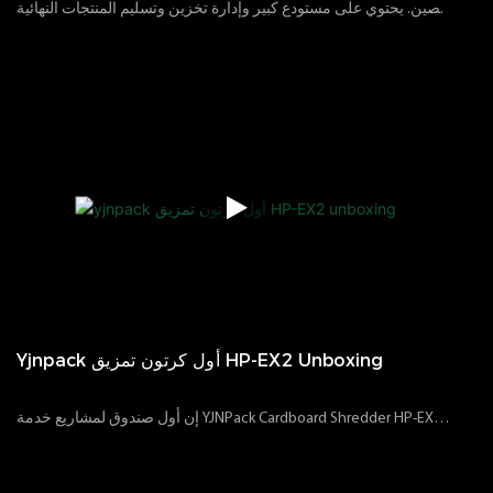
الصين. يحتوي على مستودع كبير وإدارة تخزين وتسليم المنتجات النهائية
الموحدة. على فرضية ضمان الجودة ، يمكن أن يركز أيضًا على احتياجات
02
11
2023
الآراء
87
العملاء لتلبية تسليم العملاء والسلع. سلامة التعبئة والتغليف ، وتوفير
إنتاج مواد التعبئة والتغليف الورقية المختلفة
Yjnpack أول كرتون تمزيق HP-EX2 Unboxing
إن أول صندوق لمشاريع خدمة YJNPack Cardboard Shredder HP-EX2
واحدة من مشاريع خدمة ما بعد الجودة عالية الجودة التي قمنا بإعدادها
02
04
2024
الآراء
117
خصيصًا سيتصل موظفو الأعمال المحترفون بخدمات محددة بعد البيع