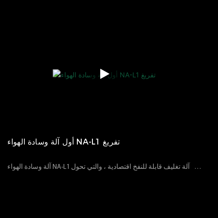
21
05
2025
الآراء
58
أول آلة وسادة الهواء NA-L1 تفريغ
آلة وسادة الهواء NA-L1 هي آلة تغليف قابلة للنفخ اقتصادية ، والتي تحول
التشغيل البسيط إلى عبوة فعالة هناك مواصفات مختلفة لخيارات أفلام
15
05
2023
الآراء
74
وسادة الهواء بحيث لم تعد عبواتك محدودة. استخدم عبوة قابلة للنفخ
شفافة بدلاً من البلاستيك والرغوة التقليدية لتقليل الضغط البيئي
والتلوث. تتيح المواد القابلة لإعادة التدوير للعملاء استلام البضائع دون أي