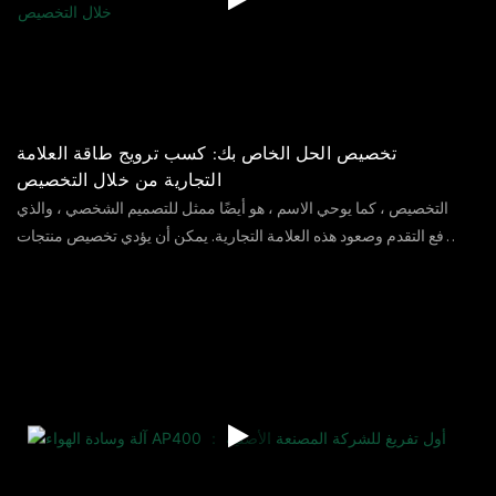
تخصيص الحل الخاص بك: كسب ترويج طاقة العلامة
التجارية من خلال التخصيص
التخصيص ، كما يوحي الاسم ، هو أيضًا ممثل للتصميم الشخصي ، والذي
يدفع التقدم وصعود هذه العلامة التجارية. يمكن أن يؤدي تخصيص منتجات
التغليف الحصرية أيضًا إلى جذب العملاء وتعميق الانطباع بين المنافسين.
04
08
2023
الآراء
66
بصفتنا شركة تصنيع احترافية لتغليف حماية البيئة في الصين ، نعلم أن
تخصيص حلول التغليف وفقًا لعلامتك التجارية والعملاء يمكن أن يخصي