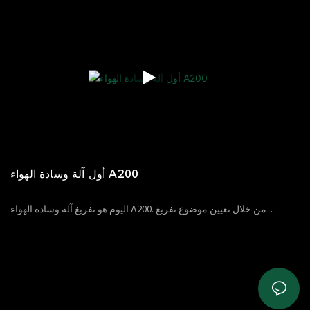
وتوفير حلول أو مقاطع فيديو واحدة تلو الأخرى. يمكن أن تساعد بعض
الاحتياطات والتفاصيل العملاء على استخدام المنتج بشكل أسرع.
أول آلة وسادة الهواء A200
اليوم هو تفريغ آلة وسادة الهواء A200. من خلال تعيين موضوع تفريغ
تغليف المنتجات ، يمكننا مساعدة العملاء على حل المشكلات مثل
13
03
2023
الآراء
61
استخدام المنتج ، ويمكنهم أن يفهموا مسبقًا كيف يتم تعبئة المنتجات التي
يتم شراؤها من قبل العملاء وتسليمها. من خلال هذا الفيديو ، سوف
تتعلم:*ماذا تبدو حزمة Air Cushion Compleice الكاملة؟*ما هي
الإكسسوارات المضمنة في الكرتون؟