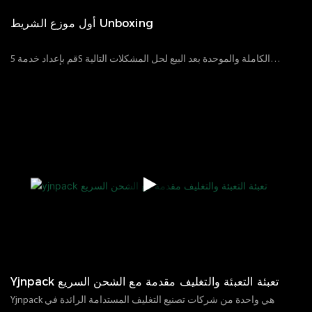
أول موزع الشريط Unboxing
قم بإعداد خدمة 5S الكاملة والموحدة بعد البيع لحل المشكلات التالية
للعملاء:*كيفية تثبيت الجهاز واستخدامه بعد استقبال مشكلة فشل
16
02
2023
الآراء
116
البضائع*مشكلات تخصيص المنتج*عملية تخصيص المنتج*بعد
المبيعات*الاستخدام الصحيح للآلة*نحن نستطيع حل مشكلة التغليف
المفرد ، وما إلى ذلك. التغليف.
Yjnpack تعبئة التعبئة والتغليف مقدمة مع الشحن السريع
Yjnpack هي واحدة من شركات تصنيع التغليف المستدامة الرائدة في