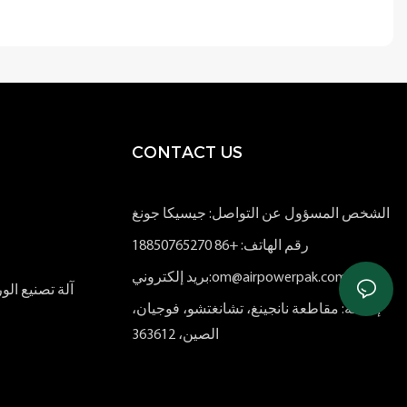
CONTACT US
الشخص المسؤول عن التواصل: جيسيكا جونغ
رقم الهاتف: +86 18850765270
بريد إلكتروني:om@airpowerpak.com
آلة تصنيع ا
إضافة: مقاطعة نانجينغ، تشانغتشو، فوجيان،
الصين، 363612