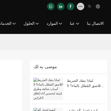
الاتصال بنا
عنا
الموارد
الحلول
الخدما
موصى به لك
لماذا ينفك الشريط
اللاصق المُفعّل بالماء؟ 5
أسباب شائعة وطرق
مُثبتة لتحسين أداء إغلاق
الكراتين
كيفية اختيار آلة تغليف