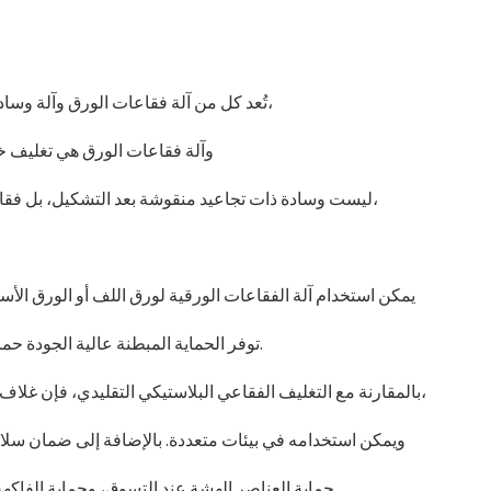
تُعد كل من آلة فقاعات الورق وآلة وسادة ورق الكرافت من الخيارات الشائعة في صناعة التغليف الورقي،
وآلة فقاعات الورق هي تغليف خا
ليست وسادة ذات تجاعيد منقوشة بعد التشكيل، بل فقاعة ورقية مليئة بفقاعات الهواء ذات نتوءات ونعومة ومرونة عالية،
يمكن استخدام آلة الفقاعات الورقية لورق اللف أو الورق الأس
توفر الحماية المبطنة عالية الجودة حماية فعالة للبضائع، وتوفر أداء حماية ممتازًا، وتضمن سلامة البضائع.
بالمقارنة مع التغليف الفقاعي البلاستيكي التقليدي، فإن غلاف الفقاعات الورقي يتميز بمزايا رائعة تتمثل في خفة الوزن والمتانة،
ويمكن استخدامه في بيئات متعددة. بالإضافة إلى ضمان سلامة 
حماية العناصر الهشة عند التسوق، وحماية الفاكهة