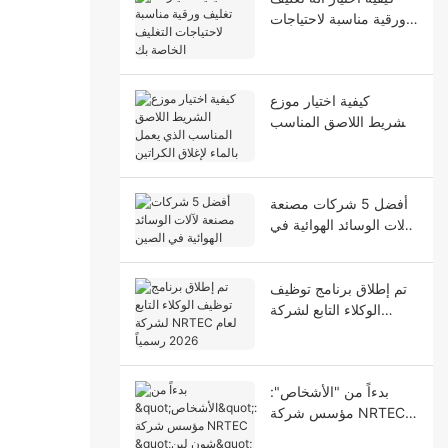
ورقية مناسبة لاحتياجات
التغليف الخاصة بك
كيفية اختيار موزع
الشريط اللاصق المناسب
الذي يعمل بالماء لإغلاق
الكراتين
أفضل 5 شركات مصنعة
لآلات الوسائد الهوائية في
الصين
تم إطلاق برنامج توظيف
الوكلاء التابع لشركة
NRTEC لعام 2026
رسمياً
بدءاً من "الأشخاص":
مؤسس شركة NRTEC
"شون لين" والمبدأ