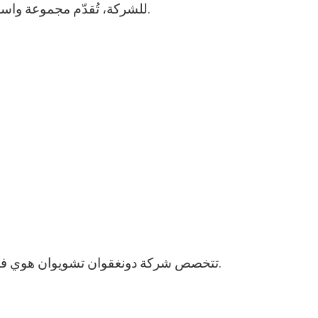
للشركة، تُقدّم مجموعة واسعة من حلول التغليف لعمليات النقل الصناعي والتخزين.
تتخصص شركة دونغقوان تشويوان هوي في معدات التغليف الواقية وأنظمة التغليف القابلة للنفخ.