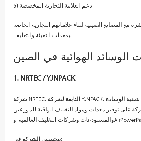
6) دعم العلامة التجارية المخصصة
ة مع المصانع الصينية لبناء علاماتهم التجارية الخاصة
بمعدات التعبئة والتغليف.
1. NRTEC / YJNPACK
شركة NRTEC، التابعة لشركة YJNPACK، هي شركة تصنيع سريعة النمو لمعدات ومستلزمات التغليف الواقي بتقنية الوسادة
شركة على توفير معدات ومواد التغليف الواقية للموزعين
تتخصص الشركة في: