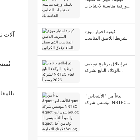
ورقية مناسبة لاحتياجات
التغليف الخاصة بك
كيفية اختيار موزع
آلات ن
الشريط اللاصق المناسب
الذي يعمل بالماء لإغلاق
الكراتين
تم إطلاق برنامج توظيف
تُستخ
الوكلاء التابع لشركة
NRTEC لعام 2026
رسمياً
بالمقا
بدءاً من "الأشخاص":
مؤسس شركة NRTEC
"شون لين" والمبدأ
التأسيسي لـ "وُلد من أجل
علامتك التجارية"