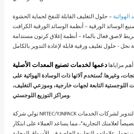
 الهوائية
– حلول التغليف القابلة للنفخ لحماية الحشوة
نيع الوسائد الورقية – أنظمة الوسائد الورقية الكرافت
ط لاصق فعال بالماء – أنظمة إغلاق كرتون مستدامة
حل - حلول تغليف ورقية قابلة لإعادة التدوير بالكامل
هم مزاياها
جات، وغيرها. تُستخدم آلاتها ذات الوسادة الهوائية على
ت اللوجستية التابعة لجهات خارجية، وموزعي التغليف،
ومراكز التوزيع اللوجستي.
تولي شركة NRTEC/YJNPACK اهتماماً بالغاً بتطوير عبوات مستدامة، وتوفر حلولاً قابلة لإعادة التدوير لشركات الخدمات
اً لعلامتك التجارية"، مما يساعد العملاء على ابتكار