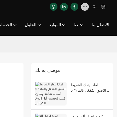
الاتصال بنا
عنا
الموارد
الحلول
الخدما
موصى به لك
لماذا ينفك الشريط
اللاصق المُفعّل بالماء؟ 5
أسباب شائعة وطرق
مُثبتة لتحسين أداء إغلاق
الكراتين
كيفية اختيار آلة تغليف